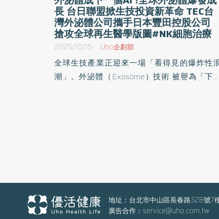
長 台日聯盟掀生技投資新革命 TEC台
灣外泌體公司攜手日本豐田控股公司
搶攻全球再生醫學版圖#NK細胞治療
2025/10/15
Uho企劃部
全球生技產業正迎來一場「看得見的爆炸性
潮」。外泌體（Exosome）技術 被譽為「下
個AI產業」，不僅帶動醫療創新，更引爆資本
場熱度。台灣外 泌體股份有限公司（Taiwa
Exosome Company, TEC）宣布與百年企業集
日本豐田Holdings株式会社(簡稱豐田控股公司
共同成立「日本外泌體株式會社」 （日本エク
ソーム株式会社），正式啟動跨國戰略合作。
舉整合「台灣技術創新 × 日本製造 × 全球市場
路」，打造新世代亞洲生技聯盟，預期將重塑
球再生醫學產業版圖。 外泌體市場潛力驚人 年
地址：台北市中山區長春路328號7
廣告合作：
service@uho.com.tw
複合成長率高達18% 依據國際研究機構指出，