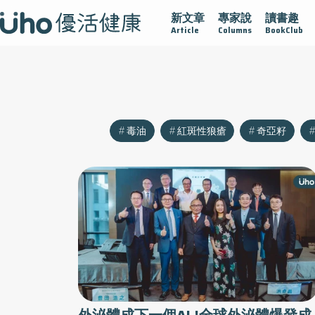
新文章
專家說
讀書趣
沾黏
守護腺在
疫情保衛戰
再生醫學
愛的未來視
Article
Columns
BookClub
毒油
紅斑性狼瘡
奇亞籽
外泌體成下一個AI !全球外泌體爆發成