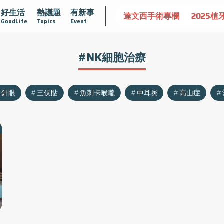
好生活
熱議題
有新事
認識攝護腺肥大
守護骨骼健康
達文西手術專欄
2025植
GoodLife
Topics
Event
#NK細胞治療
針眼
三伏貼
魚刺卡喉嚨
中耳炎
高山症