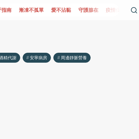
牙指南
漸凍不孤單
愛不沾黏
守護腺在
疫情保衛戰
酒精代謝
安寧病房
周邊靜脈營養