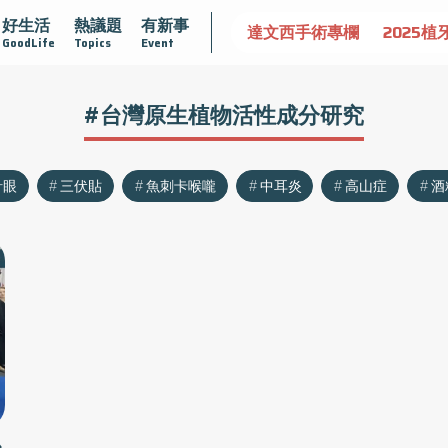
好生活
熱議題
有新事
認識攝護腺肥大
守護骨骼健康
達文西手術專欄
2025植
GoodLife
Topics
Event
#台灣原生植物活性成分研究
針眼
三伏貼
魚刺卡喉嚨
中耳炎
高山症
酒
台