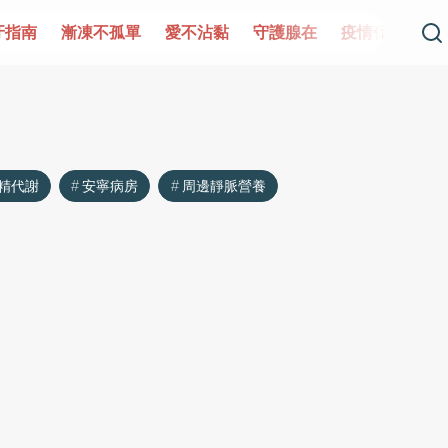
牙指南
漸凍不孤單
愛不沾黏
守護腺在
疫情保衛戰
精代謝
安寧病房
周邊靜脈營養