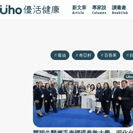
新文章
專家說
讀書趣
沾黏
守護腺在
疫情保衛戰
再生醫學
愛的未來視
Article
Columns
BookClub
毒油
奇亞籽
百香果
慧穎生醫攜手泰國瑪希敦大學 深化