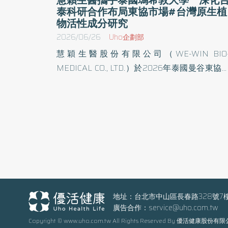
泰科研合作布局東協市場#台灣原生植
物活性成分研究
2026/06/26
Uho企劃部
慧穎生醫股份有限公司（WE-WIN BIO
MEDICAL CO., LTD.）於2026年泰國曼谷東協
容展（Cosmoprof CBE ASEAN 2026）期間
與泰國瑪希敦大學藥學院正式簽署合作備忘
（MOU），整合植物生技研發能量與在地生產
源，深化台泰科研合作，並以泰國為重要據點
布局東協美妝與個人護理市場。 簽約儀式於詩麗
吉王后國家會議中心舉行，由財團法人金屬工
研究發展中心代表團共同見證，象徵台泰雙方
化科研合作，並為技術交流、產業鏈結及東協
場布局奠定基礎。 隨著東協美容與個人護理市場
地址：台北市中山區長春路328號7
廣告合作：
service@uho.com.tw
持續成長，泰國已成為東南亞重要的美容產品
Copyright © www.uho.com.tw All Rights Reserved By 優活健康股份有
發與製造中心。根據市場研究資料，泰國化妝