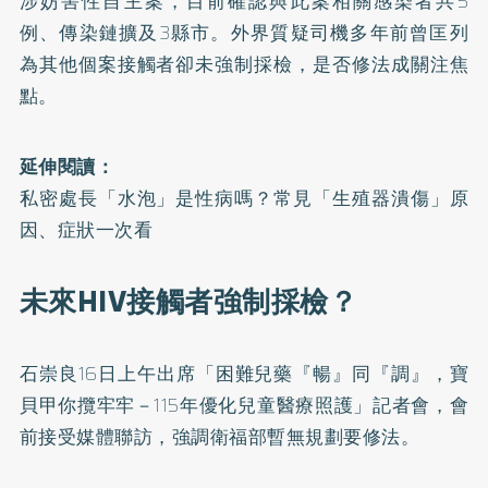
涉妨害性自主案，目前確認與此案相關感染者共5
例、傳染鏈擴及3縣市。外界質疑司機多年前曾匡列
為其他個案接觸者卻未強制採檢，是否修法成關注焦
點。
延伸閱讀：
私密處長「水泡」是性病嗎？常見「生殖器潰傷」原
因、症狀一次看
未來HIV接觸者強制採檢？
石崇良16日上午出席「困難兒藥『暢』同『調』，寶
貝甲你攬牢牢－115年優化兒童醫療照護」記者會，會
前接受媒體聯訪，強調衛福部暫無規劃要修法。