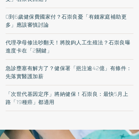
0到6歲健保費國家付？石崇良憂「有錢家庭補助更
多」應該審慎討論
代理孕母修法吵翻天！將脫鉤人工生殖法？石崇良曝
進度卡在「2關鍵」
急診壅塞有解方了？健保署「挹注逾42億」有條件：
先落實醫護加薪
「次世代基因定序」將納健保！石崇良：最快5月上
路「19種癌」都適用