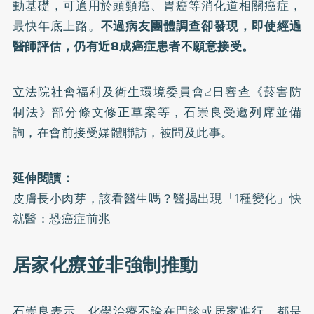
動基礎，可適用於頭頸癌、胃癌等消化道相關癌症，
最快年底上路。
不過病友團體調查卻發現，即使經過
醫師評估，仍有近8成癌症患者不願意接受。
立法院社會福利及衛生環境委員會2日審查
《菸害防
制法》
部分條文修正草案等，石崇良受邀列席並備
詢，在會前接受媒體聯訪，被問及此事。
延伸閱讀：
皮膚長小肉芽，該看醫生嗎？醫揭出現「1種變化」快
就醫：恐癌症前兆
居家化療並非強制推動
石崇良表示，化學治療不論在門診或居家進行，都是