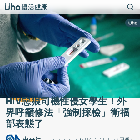
HIV惡狼司機性侵女學生！外
界呼籲修法「強制採檢」衛福
部表態了
中央社
2026/6/16（2026/6/16 16:44更新）