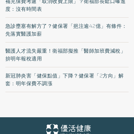
補充保費考慮「取消收費上限」？衛福部長鬆口曝進
度：沒有時間表
急診壅塞有解方了？健保署「挹注逾42億」有條件：
先落實醫護加薪
醫護人才流失嚴重！衛福部擬推「醫師加班費減稅」
拚明年報稅適用
新冠肺炎害「健保點值」下降？健保署「2方向」解
套：明年保費不調漲