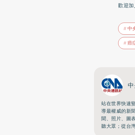
歡迎加
中
癌
中
站在世界快速
導最權威的新
聞、照片、圖
聽大眾；從台