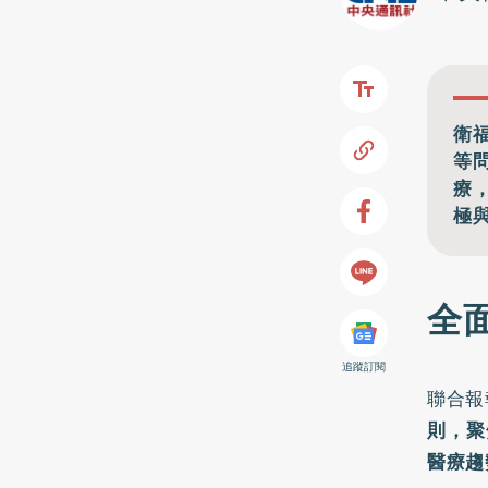
衛
等
療
極
全
追蹤訂閱
聯合報
則，聚
醫療趨