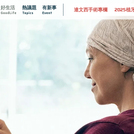
好生活
熱議題
有新事
守護骨骼健康
達文西手術專欄
2025植牙指南
漸凍不孤
GoodLife
Topics
Event