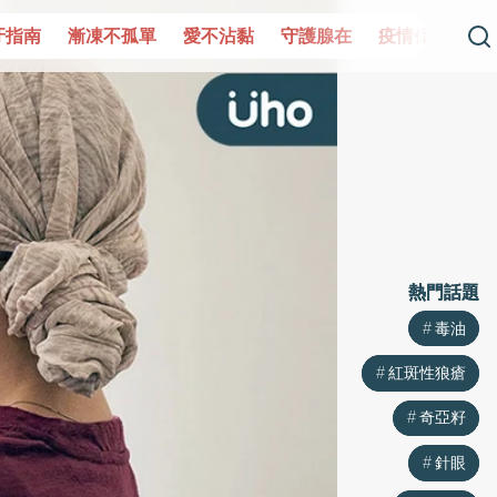
單
愛不沾黏
守護腺在
疫情保衛戰
再生醫學
愛的未
熱門話題
熱門話題
毒油
毒油
紅斑性狼瘡
紅斑性狼瘡
奇亞籽
奇亞籽
針眼
針眼