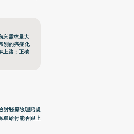
病床需求量大
癌別的癌症化
年上路；正積
檢討醫療險理賠規
保單給付能否跟上