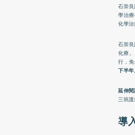
石崇良
學治療
化學治
石崇良
化療。
行，免
下半年
延伸閱
三班護
導