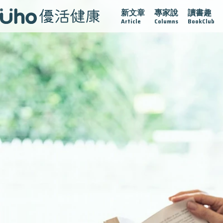
新文章
專家說
讀書趣
疫情保衛戰
再生醫學
愛的未來視
認識攝護腺肥大
Article
Columns
BookClub