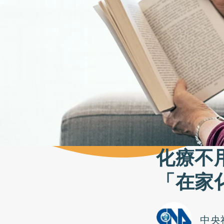
化療不
「在家
中央