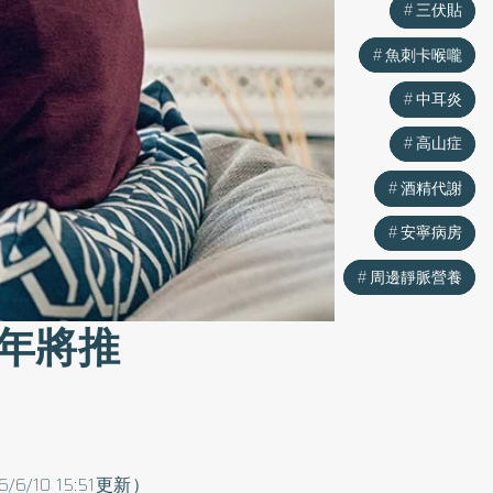
三伏貼
三伏貼
魚刺卡喉嚨
魚刺卡喉嚨
中耳炎
中耳炎
高山症
高山症
酒精代謝
酒精代謝
安寧病房
安寧病房
周邊靜脈營養
周邊靜脈營養
年將推
6/6/10 15:51更新）