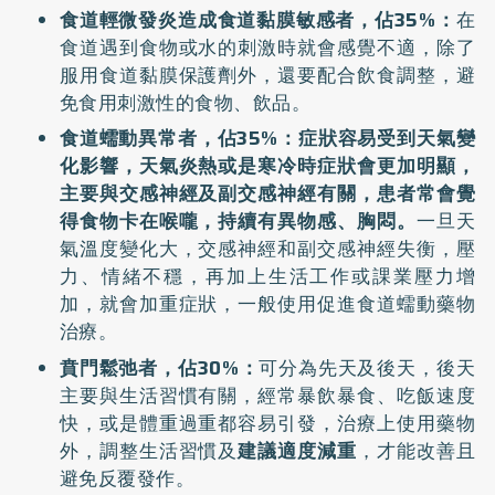
食道輕微發炎造成食道黏膜敏感者，佔35%：
在
食道遇到食物或水的刺激時就會感覺不適，除了
服用食道黏膜保護劑外，還要配合飲食調整，避
免食用刺激性的食物、飲品。
食道蠕動異常者，佔35%：症狀容易受到天氣變
化影響，天氣炎熱或是寒冷時症狀會更加明顯，
主要與交感神經及副交感神經有關，患者常會覺
得食物卡在喉嚨，持續有異物感、胸悶。
一旦天
氣溫度變化大，交感神經和副交感神經失衡，壓
力、情緒不穩，再加上生活工作或課業壓力增
加，就會加重症狀，一般使用促進食道蠕動藥物
治療。
賁門鬆弛者，佔30%：
可分為先天及後天，後天
主要與生活習慣有關，經常暴飲暴食、吃飯速度
快，或是體重過重都容易引發，治療上使用藥物
外，調整生活習慣及
建議適度減重
，才能改善且
避免反覆發作。