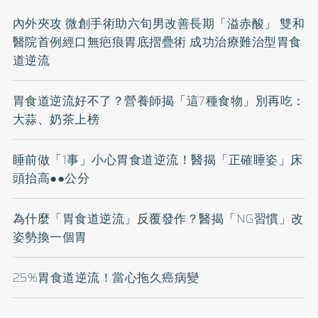
內外夾攻 微創手術助六旬男改善長期「溢赤酸」 雙和
醫院首例經口無疤痕胃底摺疊術 成功治療難治型胃食
道逆流
胃食道逆流好不了？營養師揭「這7種食物」別再吃：
大蒜、奶茶上榜
睡前做「1事」小心胃食道逆流！醫揭「正確睡姿」床
頭抬高●●公分
為什麼「胃食道逆流」反覆發作？醫揭「NG習慣」改
姿勢換一個胃
25%胃食道逆流！當心拖久癌病變