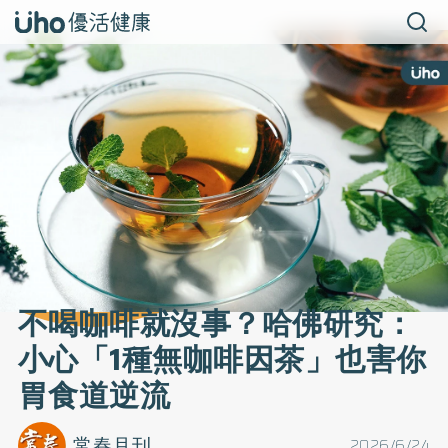
不喝咖啡就沒事？哈佛研究：
小心「1種無咖啡因茶」也害你
胃食道逆流
常春月刊
2026/6/24