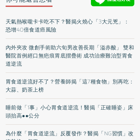
天氣熱喉嚨卡卡吃不下？醫揭火燒心「3大元兇」：
恐增40倍食道癌風險
內外夾攻 微創手術助六旬男改善長期「溢赤酸」 雙和
醫院首例經口無疤痕胃底摺疊術 成功治療難治型胃食
道逆流
胃食道逆流好不了？營養師揭「這7種食物」別再吃：
大蒜、奶茶上榜
睡前做「1事」小心胃食道逆流！醫揭「正確睡姿」床
頭抬高●●公分
為什麼「胃食道逆流」反覆發作？醫揭「NG習慣」改