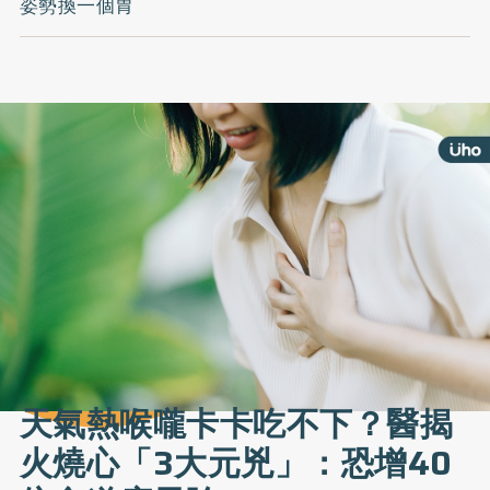
姿勢換一個胃
天氣熱喉嚨卡卡吃不下？醫揭
火燒心「3大元兇」：恐增40