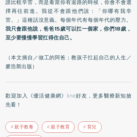
誰比較辛苦，而是看當你有退路的時候，你會不會選
擇再往前進。我從不會跟他們說：「你哪有我辛
苦。」這種話沒意義。每個年代有每個年代的壓力。
我只會跟他說，爸爸15歲可以扛一個家，你們18歲，
至少要慢慢學習扛得住自己。
（本文摘自／
做工的阿爸；教孩子扛起自己的人生
／
麥浩斯出版）
歡迎加入
《優活健康網》line好友
，更多醫療新知搶
先看！
親子教養
親子教育
育兒