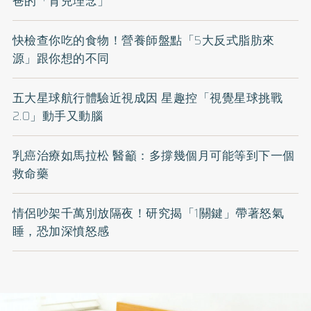
爸的「育兒理念」
快檢查你吃的食物！營養師盤點「5大反式脂肪來
源」跟你想的不同
五大星球航行體驗近視成因 星趣控「視覺星球挑戰
2.0」動手又動腦
乳癌治療如馬拉松 醫籲：多撐幾個月可能等到下一個
救命藥
情侶吵架千萬別放隔夜！研究揭「1關鍵」帶著怒氣
睡，恐加深憤怒感