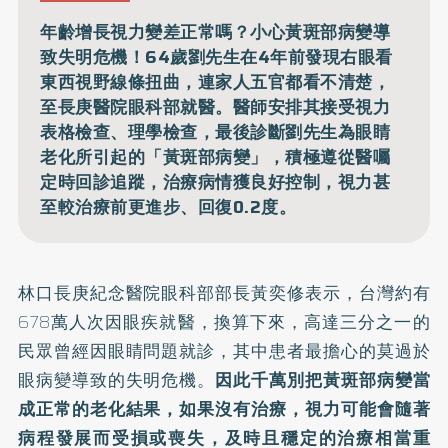
年齡增長視力變差正常嗎？小心黃斑部病變導
致失明危機！64歲劉先生在4年前發現右眼看
東西視野線條扭曲，連家人五官都看不清楚，
至長庚醫院眼科部就醫。醫師安排其接受視力
表格檢查、理學檢查，最後診斷劉先生為眼睛
老化所引起的「黃斑部病變」，積極遵從醫囑
定時回診追蹤，治療病情獲良好控制，視力甚
至較治療前更進步、回復0.2度。
林口長庚紀念醫院眼科部部長黃奕修表示，台灣約有
678萬人次因眼疾就醫，換算下來，高達三分之一的
民眾曾經因眼睛問題就診，其中患者最擔心的莫過於
眼病變導致的失明危機。
因此千萬別把黃斑部病變當
成正常的老化結果，如果沒有治療，視力可能會隨著
病程發展而受損或喪失，及時且穩定的治療相當重