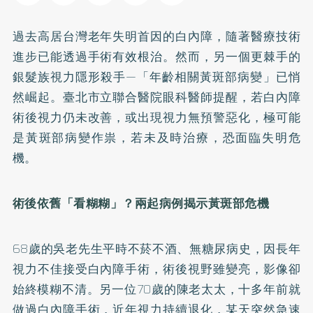
過去高居台灣老年失明首因的白內障，隨著醫療技術
進步已能透過手術有效根治。然而，另一個更棘手的
銀髮族視力隱形殺手—「年齡相關黃斑部病變」已悄
然崛起。臺北市立聯合醫院眼科醫師提醒，若白內障
術後視力仍未改善，或出現視力無預警惡化，極可能
是黃斑部病變作祟，若未及時治療，恐面臨失明危
機。
術後依舊「看糊糊」？兩起病例揭示黃斑部危機
68歲的吳老先生平時不菸不酒、無糖尿病史，因長年
視力不佳接受白內障手術，術後視野雖變亮，影像卻
始終模糊不清。另一位70歲的陳老太太，十多年前就
做過白內障手術，近年視力持續退化，某天突然急速