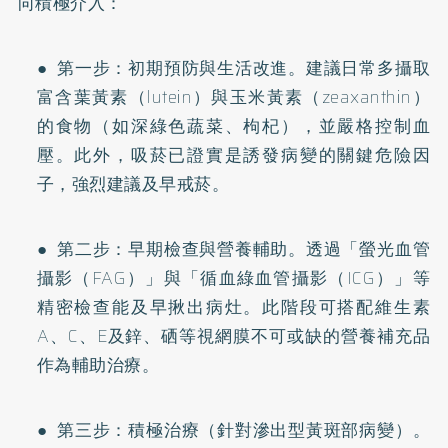
向積極介入：
● 第一步：初期預防與生活改進。建議日常多攝取
富含葉黃素（lutein）與玉米黃素（zeaxanthin）
的食物（如深綠色蔬菜、枸杞），並嚴格控制血
壓。此外，吸菸已證實是誘發病變的關鍵危險因
子，強烈建議及早戒菸。
● 第二步：早期檢查與營養輔助。透過「螢光血管
攝影（FAG）」與「循血綠血管攝影（ICG）」等
精密檢查能及早揪出病灶。此階段可搭配維生素
A、C、E及鋅、硒等視網膜不可或缺的營養補充品
作為輔助治療。
● 第三步：積極治療（針對滲出型黃斑部病變）。