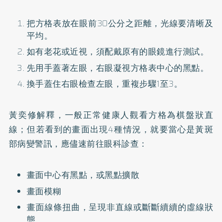
把方格表放在眼前30公分之距離，光線要清晰及
平均。
如有老花或近視，須配戴原有的眼鏡進行測試。
先用手蓋著左眼，右眼凝視方格表中心的黑點。
換手蓋住右眼檢查左眼，重複步驟1至3。
黃奕修解釋，一般正常健康人觀看方格為棋盤狀直
線；但若看到的畫面出現4種情況，就要當心是黃斑
部病變警訊，應儘速前往眼科診查：
畫面中心有黑點，或黑點擴散
畫面模糊
畫面線條扭曲，呈現非直線或斷斷續續的虛線狀
態