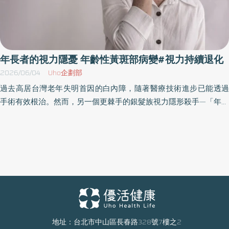
年長者的視力隱憂 年齡性黃斑部病變#視力持續退化
2026/06/04
Uho企劃部
過去高居台灣老年失明首因的白內障，隨著醫療技術進步已能透過
手術有效根治。然而，另一個更棘手的銀髮族視力隱形殺手—「年齡
相關黃斑部病變」已悄然崛起。臺北市立聯合醫院眼科醫師提醒，
若白內障術後視力仍未改善，或出現視力無預警惡化，極可能是黃
斑部病變作祟，若未及時治療，恐面臨失明危機。 術後依舊「看糊
糊」？兩起病例揭示黃斑部危機 68歲的吳老先生平時不菸不酒、無
糖尿病史，因長年視力不佳接受白內障手術，術後視野雖變亮，影
像卻始終模糊不清。另一位70歲的陳老太太，十多年前就做過白內
障手術，近年視力持續退化，某天突然急速惡化後便再也無法恢
復。 經眼科詳細檢查發現，兩人皆罹患了「年齡相關黃斑部病
變」，陳老太太更因黃斑部出血，導致了嚴重的視力喪失。 WHO與
地址：台北市中山區長春路328號7樓之2