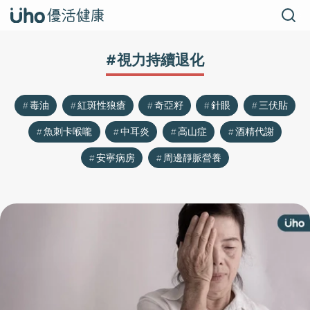
#視力持續退化
毒油
紅斑性狼瘡
奇亞籽
針眼
三伏貼
魚刺卡喉嚨
中耳炎
高山症
酒精代謝
安寧病房
周邊靜脈營養