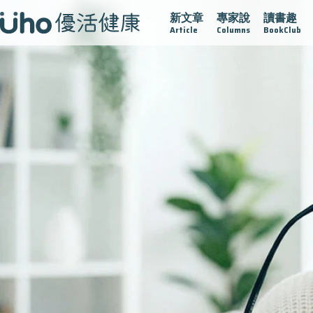
新文章
專家說
讀書趣
西手術專欄
2025植牙指南
漸凍不孤單
愛不沾黏
守護
Article
Columns
BookClub