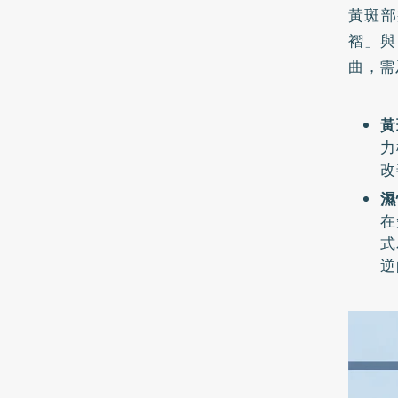
黃斑部
褶」與
曲，需
黃
力
改
濕
在
式
逆