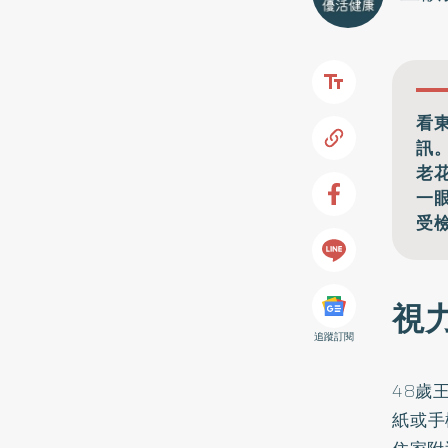
看
訊
老
一
受
視
追蹤訂閱
48歲
紙或手