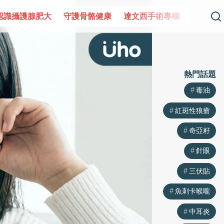
大
守護骨骼健康
達文西手術專欄
2025植牙指南
漸
熱門話題
毒油
紅斑性狼瘡
奇亞籽
針眼
三伏貼
魚刺卡喉嚨
中耳炎