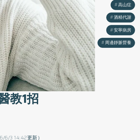
高山症
酒精代謝
安寧病房
周邊靜脈營養
醫教1招
6/6/3 14:42更新）