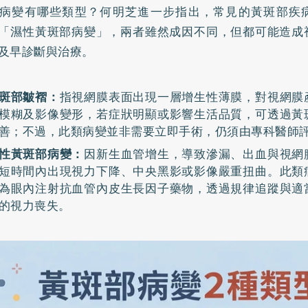
病變
有哪些類型？何明芝進一步指出，常見的黃斑部疾
「濕性黃斑部病變」，兩者雖然成因不同，但都可能造成
及早診斷與治療。
斑部皺褶：
指視網膜表面出現一層增生性薄膜，對視網膜
模糊及影像變形，若症狀明顯或影響生活品質，可透過黃
善；不過，此類病變並非需要立即手術，仍須由專科醫師
性黃斑部病變：
因新生血管增生，導致滲漏、出血與視網
短時間內出現視力下降、中央黑影或影像嚴重扭曲。此類
為眼內注射抗血管內皮生長因子藥物，透過規律追蹤與適
的視力喪失。