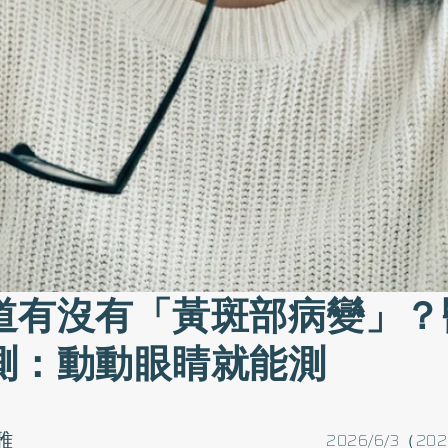
道有沒有「黃斑部病變」？
測：動動眼睛就能測
雅
2026/6/3（202