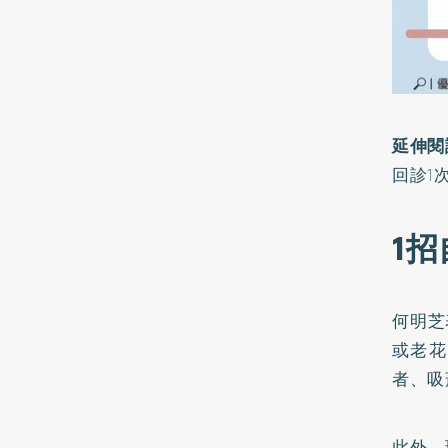
延伸閱
回診1
1
何明芝
或老花
者、吸
此外，