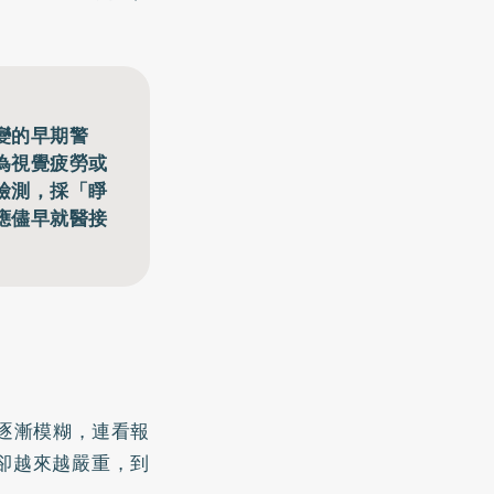
變的早期警
為視覺疲勞或
檢測，採「睜
應儘早就醫接
逐漸模糊，連看報
卻越來越嚴重，到