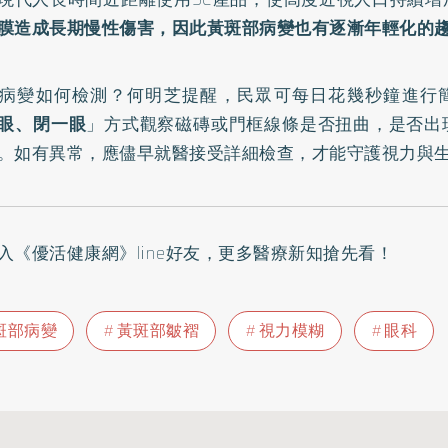
膜造成長期慢性傷害，因此黃斑部病變也有逐漸年輕化的
病變如何檢測？何明芝提醒，民眾可每日花幾秒鐘進行
眼、閉一眼
」方式觀察磁磚或門框線條是否扭曲，是否出
。如有異常，應儘早就醫接受詳細檢查，才能守護視力與
入
《優活健康網》line好友
，更多醫療新知搶先看！
斑部病變
黃斑部皺褶
視力模糊
眼科