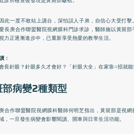
近診所檢查後發現是黃斑部皺褶。
因此一度不敢站上講台，深怕誤人子弟，自信心大受打擊
愛長庚合作聯盟醫院視網膜科門診求診，醫師施以黃斑部
視力正逐漸進步中，已重新享受熱愛的教學生活。
讀：
會長針眼？針眼多久才會好？「針眼大全」在家靠4招就能
斑部病變2種類型
庚合作聯盟醫院視網膜科醫師何明芝指出，黃斑部是視網
域，一旦發生病變會影響閱讀、開車與日常生活功能。