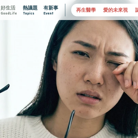
好生活
熱議題
有新事
腺在
疫情保衛戰
再生醫學
愛的未來視
認識攝護腺肥
GoodLife
Topics
Event