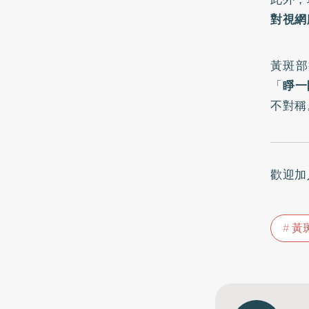
對視網
黃斑部
「
睜一
不對稱
歡迎加
黃