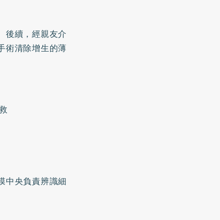
。後續，經親友介
手術清除增生的薄
救
膜中央負責辨識細