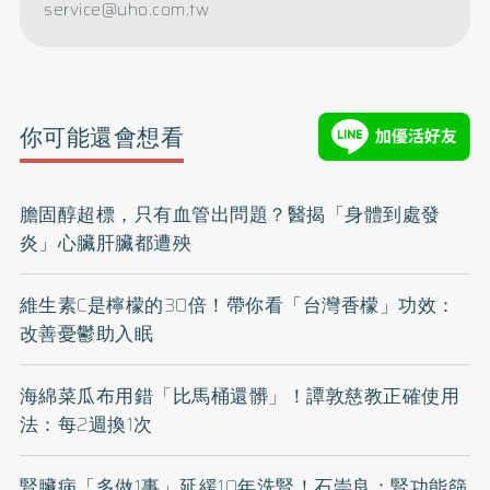
service@uho.com.tw
你可能還會想看
膽固醇超標，只有血管出問題？醫揭「身體到處發
炎」心臟肝臟都遭殃
維生素C是檸檬的30倍！帶你看「台灣香檬」功效：
改善憂鬱助入眠
海綿菜瓜布用錯「比馬桶還髒」！譚敦慈教正確使用
法：每2週換1次
腎臟病「多做1事」延緩10年洗腎！石崇良：腎功能篩