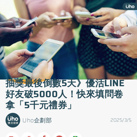
抽獎最後倒數5天》優活LINE
好友破5000人！快來填問卷
拿「5千元禮券」
Uho企劃部
2025/3/5