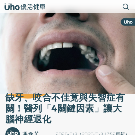
缺牙、咬合不佳竟與失智症有
關！醫列「4關鍵因素」讓大
腦神經退化
馮逸華
2026/6/3（2026/6/3 17:52更新）