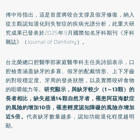
傅中玲指出，這是首度將咬合支撐及假牙修復，納入
從主觀認知退化到失智症的疾病光譜分析，此重大
研
究
成果已發表於2025年9月國際知名牙科期刊《牙科
雜誌》（Journal of Dentistry）。
台北榮總口腔醫學部家庭醫學科主任吳詩韻表示，口
腔檢查涵蓋缺牙的多寡、假牙的配戴情形、上下牙齒
的對咬穩定度、牙周的發炎狀態，以及實際咬碎食物
的咀嚼能力等。
研究顯示，與缺牙較少（1～13顆）的
長者相比，缺失超過14顆自然牙者，罹患阿茲海默症
的風險約增加10倍，罹患輕度認知障礙的風險亦增加
近5倍。
代表缺牙數量越多，認知功能退化程度越明
顯。