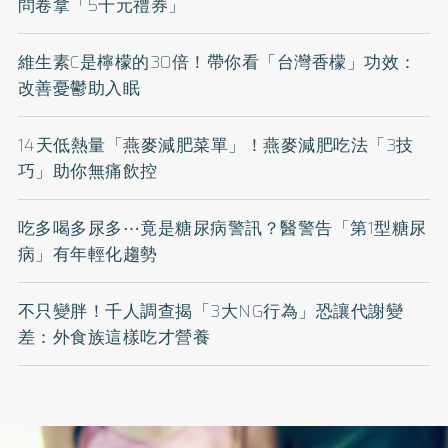
問卷拿「5千元禮券」
維生素C是檸檬的30倍！帶你看「台灣香檬」功效：
改善憂鬱助入眠
14天低熱量「燕麥減肥菜單」！燕麥減肥吃法「3技
巧」助你無痛飲控
吃多喝多尿多⋯竟是糖尿病警訊？醫警告「第1型糖尿
病」有年輕化趨勢
不只變胖！千人調查揭「3大NG行為」恐讓代謝變
差：外食族這樣吃才營養