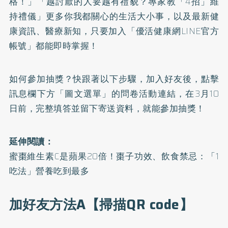
格！
」「
越討厭的人要越有禮貌？專家教「4招」維
持禮儀
」更多你我都關心的生活大小事，以及最新健
康資訊、醫療新知，只要加入「優活健康網LINE官方
帳號」都能即時掌握！
如何參加抽獎？快跟著以下步驟，加入好友後，點擊
訊息欄下方「圖文選單」的問卷活動連結，在3月10
日前，完整填答並留下寄送資料，就能參加抽獎！
延伸閱讀：
蜜棗維生素C是蘋果20倍！棗子功效、飲食禁忌：「1
吃法」營養吃到最多
加好友方法A【掃描QR code】