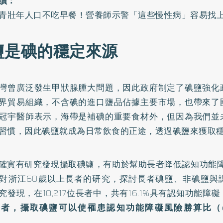
讀：
的青壯年人口不吃早餐！營養師示警「這些慢性病」容易找
鹽是碘的穩定來源
灣曾廣泛發生甲狀腺腫大問題，因此政府制定了碘鹽強化
界貿易組織，不含碘的進口鹽品佔據主要市場，也帶來了
冠宇醫師表示，海帶是補碘的重要食材外，但因為我們並
習慣，因此碘鹽就成為日常飲食的正途，透過碘鹽來獲取
確實有研究發現攝取碘鹽，有助於幫助長者降低認知功能障
對浙江60歲以上長者的研究，探討長者碘鹽、非碘鹽與
究發現，在10,217位長者中，共有16.1%具有認知功能障礙
者，攝取碘鹽可以使罹患認知功能障礙風險勝算比（odd
。