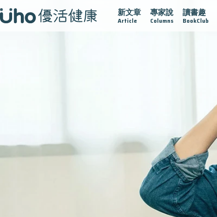
新文章
專家說
讀書趣
2025植牙指南
漸凍不孤單
愛不沾黏
守護腺在
疫情保
Article
Columns
BookClub