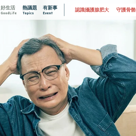
好生活
熱議題
有新事
衛戰
再生醫學
愛的未來視
認識攝護腺肥大
守護骨骼
GoodLife
Topics
Event