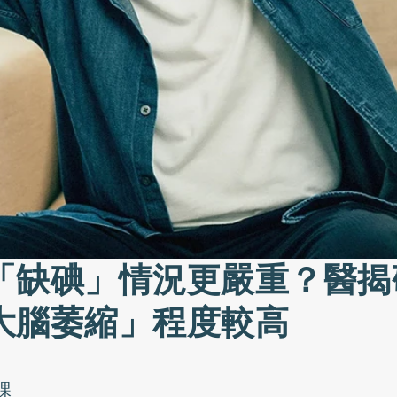
「缺碘」情況更嚴重？醫揭
大腦萎縮」程度較高
課