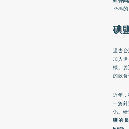
延伸閱
35%
碘
過去台
加入世
機。姜
的飲食
近年，
一篇針
係。研
鹽的長
59%