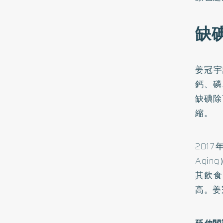
缺
姜冠宇
鈣、磷
缺碘除
縮。
2017
Agi
其飲食
高。姜