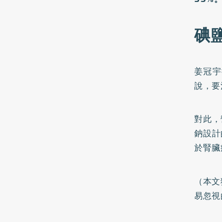
碘
姜冠宇
說，要
對此，
鈉設計
於腎臟
（本文
易忽視