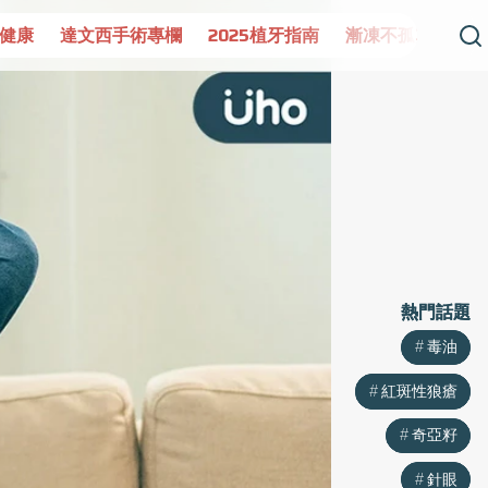
健康
達文西手術專欄
2025植牙指南
漸凍不孤單
愛
熱門話題
熱門話題
毒油
毒油
紅斑性狼瘡
紅斑性狼瘡
奇亞籽
奇亞籽
針眼
針眼