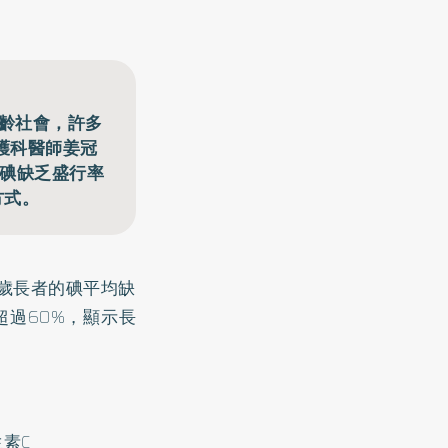
高齡社會，許多
護科醫師姜冠
的碘缺乏盛行率
方式。
4歲長者的碘平均缺
超過60%，顯示長
素C