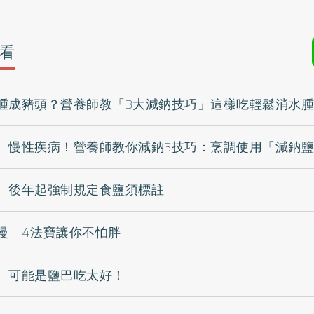
看
腫成豬頭？營養師教「3大減鈉技巧」這樣吃輕鬆消水腫
、慢性疾病！營養師教你減鈉3技巧：烹調使用「減鈉
 後年起強制規定食鹽須標註
慢 4法寶讓你不怕胖
 可能是鹽巴吃太好！