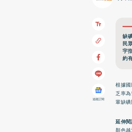
缺
民
宇
約
根據國
乏率為
追蹤訂閱
輩缺碘
延伸閱
顏色越