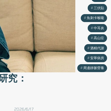
三伏貼
三伏貼
魚刺卡喉嚨
魚刺卡喉嚨
中耳炎
中耳炎
高山症
高山症
酒精代謝
酒精代謝
安寧病房
安寧病房
周邊靜脈營養
周邊靜脈營養
研究：
2026/6/17