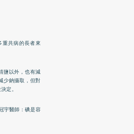
多重共病的長者來
精鹽以外，也有減
減少鈉攝取，但對
做決定。
冠宇醫師：碘是容