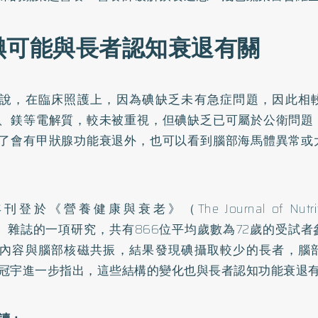
碘可能與長者認知衰退有關
說，在臨床照護上，因為碘缺乏未有急症問題，因此相
、鎂等電解質，較未被重視，但碘缺乏已可屬於公衛問題
了會有甲狀腺功能衰退外，也可以看到腦部海馬體異常或
年刊登於《營養健康與衰老》（The Journal of Nutrition
ng）雜誌的一項研究，共有866位平均歲數為72歲的受試
內容與腦部核磁共振，結果發現碘攝取較少的長者，腦
冠宇進一步指出，這些結構的變化也與長者認知功能衰退