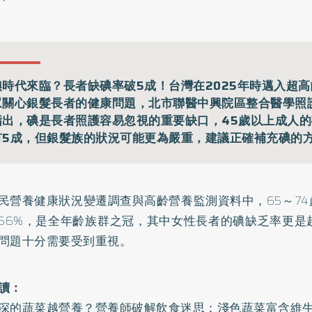
碘時代來臨？長者缺碘率破5成！台灣在2025年時邁入超
眾關心銀髮長者的健康問題，北市聯醫中興院區整合醫學照
指出，碘是長者照護容易忽視的重要缺口，45歲以上成人
有5成，但銀髮族的狀況可能更為嚴重，建議正確補充碘的
民營養健康狀況變遷調查與高齡營養監測資料中，65～7
56%，是全年齡族群之冠，其中女性長者的碘缺乏率更是
問題十分需要受到重視。
讀：
深的蔬菜越營養？營養師破解飲食迷思：淺色蔬菜富含維生