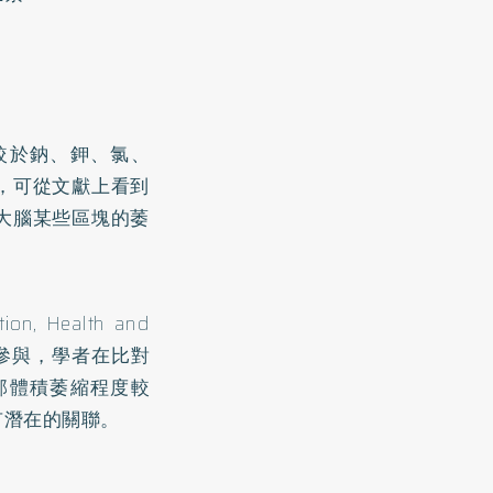
較於鈉、鉀、氯、
，可從文獻上看到
大腦某些區塊的萎
, Health and
者參與，學者在比對
部體積萎縮程度較
有潛在的關聯。