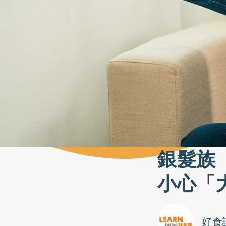
銀髮族
小心「
好食