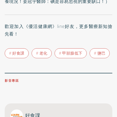
養現況！姜冠宇醫師：碘是容易忽視的重要缺口！
）
歡迎加入
《優活健康網》line好友
，更多醫療新知搶
先看！
好食課
老化
甲狀腺低下
鹽巴
影音專區
0809-091-257
立即撥打服務專線
開啟聲音
好食課