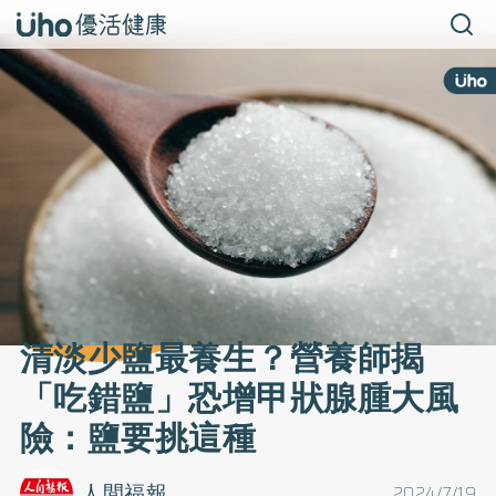
清淡少鹽最養生？營養師揭
「吃錯鹽」恐增甲狀腺腫大風
險：鹽要挑這種
人間福報
2024/7/19