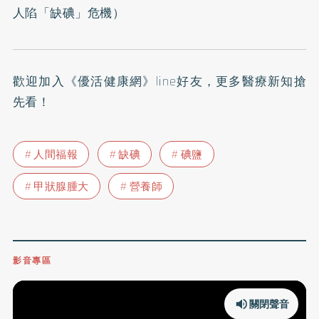
人陷「缺碘」危機
）
歡迎加入
《優活健康網》line好友
，更多醫療新知搶
先看！
人間福報
缺碘
碘鹽
甲狀腺腫大
營養師
影音專區
關閉聲音