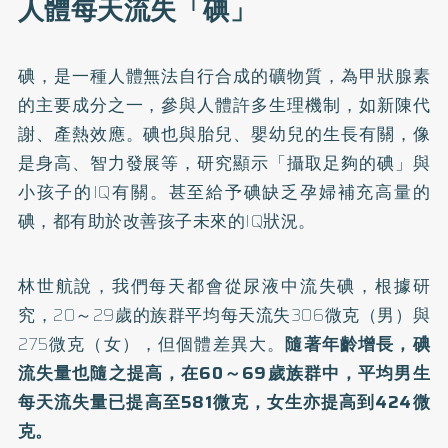
人體每天流失「碘」
碘，是一種人體無法自行合成的礦物質，為甲狀腺素
的主要成分之一，參與人體許多生理機制，如新陳代
謝、產熱效應。碘也與胎兒、嬰幼兒的生長有關，像
是身高、智力發展等，研究顯示「攝取足夠的碘」與
小孩子的IQ有關。甚至給予碘缺乏孕婦補充高量的
碘，都有助於改善孩子未來的IQ狀況。
林世航說，我們每天都會從尿液中流失碘，根據研
究，20～29歲的族群平均每天流失306微克（男）與
275微克（女），但個體差異大。
隨著年齡增長，碘
流失量也隨之提高，在60～69歲族群中，平均男生
每天流失量已提高至581微克，女生亦提高到424微
克。