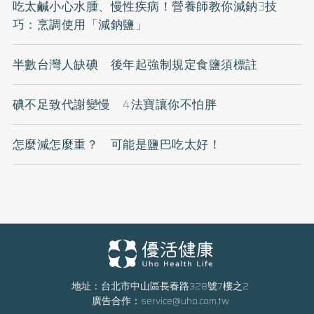
吃太鹹小心水腫、慢性疾病！營養師教你減鈉3技
巧：烹調使用「減鈉鹽」
半數台灣人缺碘 後年起強制規定食鹽須標註
碘不足致代謝變慢 4法寶讓你不怕胖
怎麼減怎麼重？ 可能是鹽巴吃太好！
地址：台北市中山區長春路328號7樓之2
廣告合作：
service@uho.com.tw