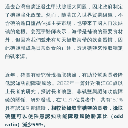
過去台灣曾廣泛發生甲狀腺腫大問題，因此政府制定
了碘鹽強化政策。然而，隨著加入世界貿易組織，不
含碘的進口鹽品佔據主要市場，也帶來了國人再次缺
碘的危機。姜冠宇醫師表示，海帶是補碘的重要食材
外，但因為我們並未有每天攝取海帶的飲食習慣，因
此碘鹽就成為日常飲食的正途，透過碘鹽來獲取穩定
的碘來源。
近年，確實有研究發現攝取碘鹽，有助於幫助長者降
低認知功能障礙風險。2022年一篇針對浙江60歲以
上長者的研究，探討長者碘鹽、非碘鹽與認知功能障
礙的關係。研究發現，在10,217位長者中，共有16.1%
具有認知功能障礙，
相較於攝取非碘鹽的長者，攝取
碘鹽可以使罹患認知功能障礙風險勝算比（odd
ratio）減少59%。