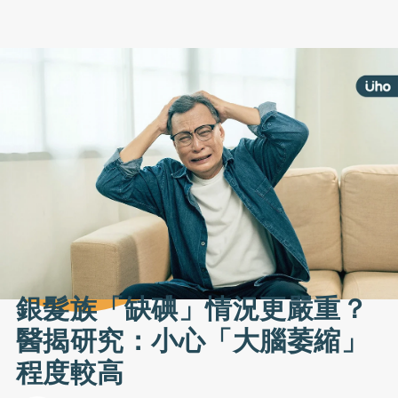
銀髮族「缺碘」情況更嚴重？
醫揭研究：小心「大腦萎縮」
程度較高