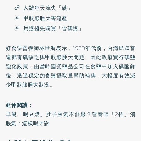
人體每天流失「碘」
甲狀腺腫大害流產
用鹽優先購買「含碘鹽」
好食課營養師林世航表示，1970年代前，台灣民眾普
遍都有碘缺乏與甲狀腺腫大問題，因此政府實行碘鹽
強化政策，由當時國營鹽品公司在食鹽中加入碘酸鉀
後，透過穩定的食鹽攝取量幫助補碘，大幅度有效減
少甲狀腺腫大狀況。
延伸閱讀：
早餐「喝豆漿」肚子脹氣不舒服？營養師「2招」消
脹氣：這樣喝才對