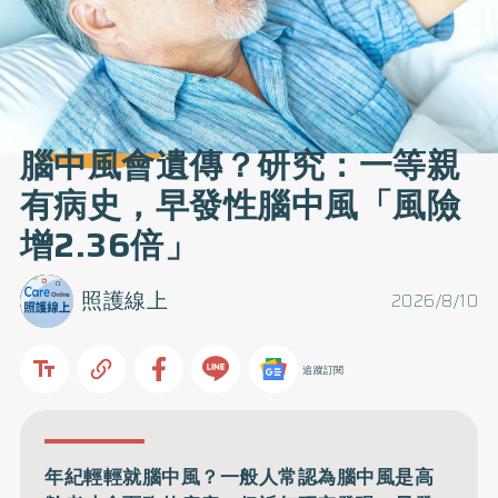
腦中風會遺傳？研究：一等親
有病史，早發性腦中風「風險
增2.36倍」
照護線上
2026/8/10
追蹤訂閱
年紀輕輕就腦中風？一般人常認為腦中風是高