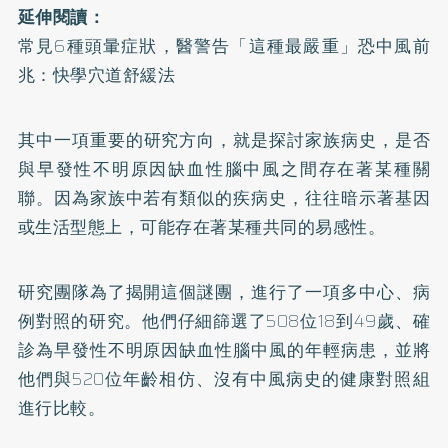
延伸閱讀：
常見6種頭暈症狀，醫警告「這種最嚴重」恐中風前
兆：快學穴道舒緩法
其中一項重要的
研究
方向，就是探討家族病史，是否
與早發性不明原因缺血性腦中風之間存在著某種關
聯。因為家族中若有類似的疾病史，往往暗示著基因
或生活型態上，可能存在著某種共同的易感性。
研究團隊為了揭開這個謎團，進行了一項多中心、病
例對照的研究。他們仔細篩選了508位18到49歲、確
診為早發性不明原因缺血性腦中風的年輕病患，並將
他們與520位年齡相仿、沒有中風病史的健康對照組
進行比較。