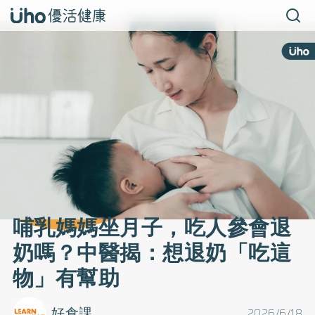
哺乳媽媽坐月子，吃人參會退
奶嗎？中醫揭：想退奶「吃這
物」有幫助
好食課
2026/6/18