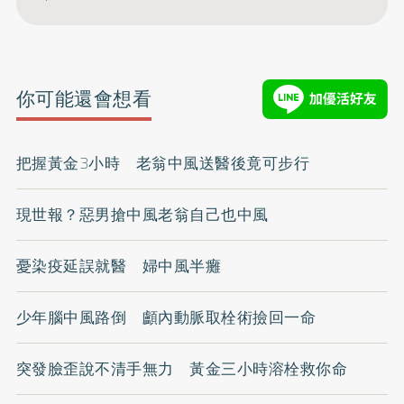
你可能還會想看
把握黃金3小時 老翁中風送醫後竟可步行
現世報？惡男搶中風老翁自己也中風
憂染疫延誤就醫 婦中風半癱
少年腦中風路倒 顱內動脈取栓術撿回一命
突發臉歪說不清手無力 黃金三小時溶栓救你命