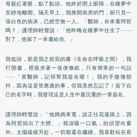
母親紅著眼，點了點頭。他終於閉上眼睛，在睡夢中
安靜地離開。隔天早上，我推開病房的門，卻只見一
張白色的病床，已經空無一人。「醫師，你來看阿哲
嗎？」護理師輕聲說：「他昨晚在睡夢中往生了⋯⋯
對了，他留了一本書給你。」
我低頭，那是我之前寫的書《生命在呼吸之間》，我
打開書，裡面夾著一張便條紙，只有簡單的一句話
——「黃醫師，記得幫我簽名喔！」我的手微微顫
抖，因為這是答應過的事，但我竟然忘記了！簽下自
己的名字時，我發現這是人生中最沉重的一筆簽名。
護理師輕聲說：「他媽媽來電，說正往花蓮路上，因
為阿哲捐出了大體。」我深吸一口氣，抬頭望向窗
外。太陽緩緩升起，一切都還在繼續。我喜歡站在長