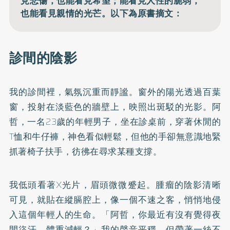
見悲傷，也能看見希望；能看見人性的脆弱，
也能看見親情的光芒。以下為原書摘文：
診間的陰影
我的診間裡，氣氛沉重而靜謐。窗外的陽光透過百葉
窗，投射在淡藍色的牆壁上，映照出斑駁的光影。阿
哲，一名23歲的年輕男子，坐在診桌前，穿著休閒的
T恤和牛仔褲，神色看似輕鬆，但他的手卻無意識地緊
抓著椅子扶手，彷彿在尋求某種支撐。
我低頭看著X光片，眉頭微微蹙起。腫瘤的陰影清晰
可見，就貼在縱膈腔上，像一個不速之客，悄悄地侵
入這個年輕人的生命。「阿哲，你最近有沒有覺得夜
間盜汗、體重減輕？」我的聲音平穩，但帶著一絲不