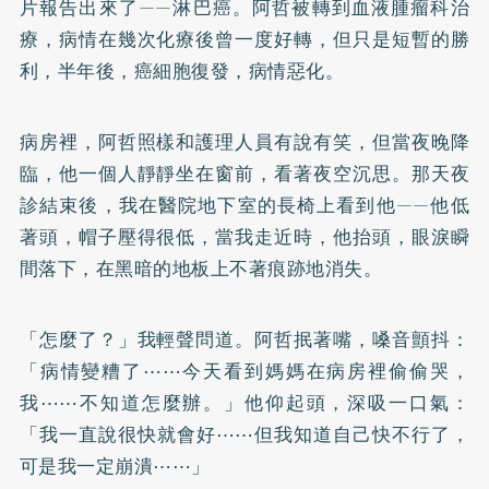
片報告出來了——淋巴癌。阿哲被轉到血液腫瘤科治
療，病情在幾次化療後曾一度好轉，但只是短暫的勝
利，半年後，癌細胞復發，病情惡化。
病房裡，阿哲照樣和護理人員有說有笑，但當夜晚降
臨，他一個人靜靜坐在窗前，看著夜空沉思。那天夜
診結束後，我在醫院地下室的長椅上看到他——他低
著頭，帽子壓得很低，當我走近時，他抬頭，眼淚瞬
間落下，在黑暗的地板上不著痕跡地消失。
「怎麼了？」我輕聲問道。阿哲抿著嘴，嗓音顫抖：
「病情變糟了⋯⋯今天看到媽媽在病房裡偷偷哭，
我⋯⋯不知道怎麼辦。」他仰起頭，深吸一口氣：
「我一直說很快就會好⋯⋯但我知道自己快不行了，
可是我一定崩潰⋯⋯」