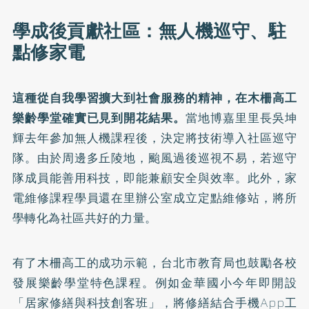
學成後貢獻社區：無人機巡守、駐
點修家電
這種從自我學習擴大到社會服務的精神，在木柵高工
樂齡學堂確實已見到開花結果。
當地博嘉里里長吳坤
輝去年參加無人機課程後，決定將技術導入社區巡守
隊。由於周邊多丘陵地，颱風過後巡視不易，若巡守
隊成員能善用科技，即能兼顧安全與效率。此外，家
電維修課程學員還在里辦公室成立定點維修站，將所
學轉化為社區共好的力量。
有了木柵高工的成功示範，台北市教育局也鼓勵各校
發展樂齡學堂特色課程。例如金華國小今年即開設
「居家修繕與科技創客班」，將修繕結合手機App工