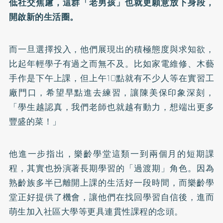
低社交焦慮，這群「老男孩」也就更願意放下身段，
開啟新的生活圈。
而一旦選擇投入，他們展現出的積極態度與求知欲，
比起年輕學子有過之而無不及。比如家電維修、木藝
手作是下午上課，但上午10點就有不少人等在實習工
廠門口，希望早點進去練習，讓陳美保印象深刻，
「學生越認真，我們老師也就越有動力，想端出更多
豐盛的菜！」
他進一步指出，樂齡學堂這類一到兩個月的短期課
程，其實也扮演著長期學習的「過渡期」角色。因為
熟齡族多半已離開上課的生活好一段時間，而樂齡學
堂正好提供了機會，讓他們在找回學習自信後，進而
萌生加入社區大學等更具連貫性課程的念頭。