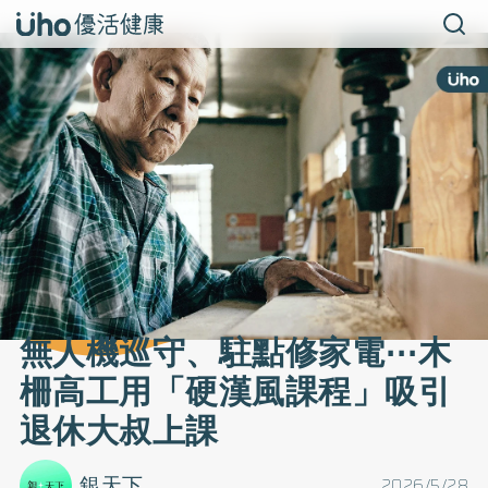
無人機巡守、駐點修家電⋯木
柵高工用「硬漢風課程」吸引
退休大叔上課
銀天下
2026/5/28