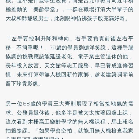
機。這不是什麼學生競賽，而是台北市教育局近年積
極推動的「樂齡學堂」，一群在職場打滾大半輩子的
大叔和爺爺級男士，此刻眼神彷彿孩子般充滿好奇。
「左手要控制升降和轉向、右手要負責前後左右平
移，不簡單呢！」70歲的學員劉德洋笑說，這種手腦
協調的挑戰應該能延緩老化。電子業主管退休的他，
長年投入故宮、天文館等志工服務，早已養成進修習
慣，未來打算帶無人機回新竹家鄉，趁老建築凋零前
留下珍貴影像。
另一位68歲的學員王大齊則展現了相當接地氣的需
求。公務員退休後，他多半是被太太拉著四處上課，
這次看到木柵高工樂齡學堂的無人機課程，馬上報名
抽籤搶課。「如果學會空拍，就能用無人機檢查我家