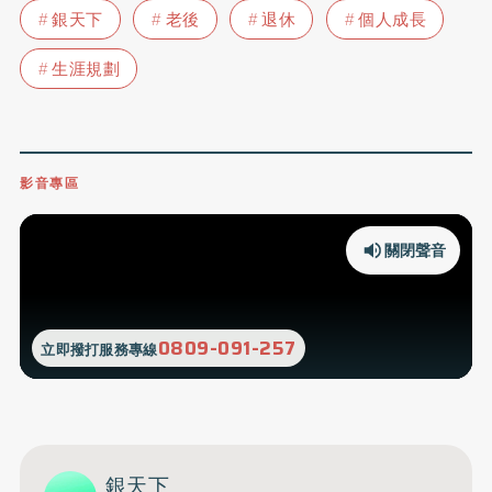
銀天下
老後
退休
個人成長
生涯規劃
影音專區
關閉聲音
0809-091-257
立即撥打服務專線
銀天下