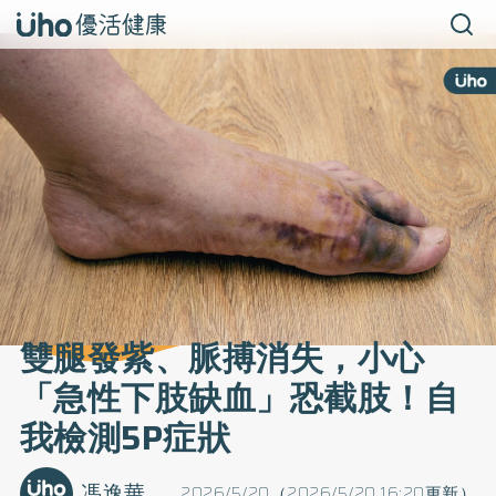
雙腿發紫、脈搏消失，小心
「急性下肢缺血」恐截肢！自
我檢測5P症狀
馮逸華
2026/5/20（2026/5/20 16:20更新）