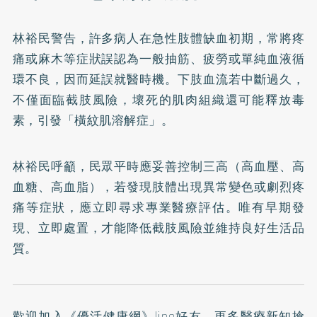
林裕民警告，許多病人在急性肢體缺血初期，常將疼
痛或麻木等症狀誤認為一般抽筋、疲勞或單純血液循
環不良，因而延誤就醫時機。下肢血流若中斷過久，
不僅面臨截肢風險，壞死的肌肉組織還可能釋放毒
素，引發「橫紋肌溶解症」。
林裕民呼籲，民眾平時應妥善控制三高（高血壓、高
血糖、高血脂），若發現肢體出現異常變色或劇烈疼
痛等症狀，應立即尋求專業醫療評估。唯有早期發
現、立即處置，才能降低截肢風險並維持良好生活品
質。
歡迎加入
《優活健康網》line好友
，更多醫療新知搶