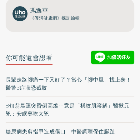
馮逸華
《優活健康網》採訪編輯
你可能還會想看
長輩走路腳痛一下又好了？當心「腳中風」找上身！
醫警3症狀恐截肢
8旬翁晨運突昏倒高燒⋯竟是「橫紋肌溶解」醫揪元
兇：安眠藥吃太兇
糖尿病患剪指甲造成傷口 中醫調理保住腳趾