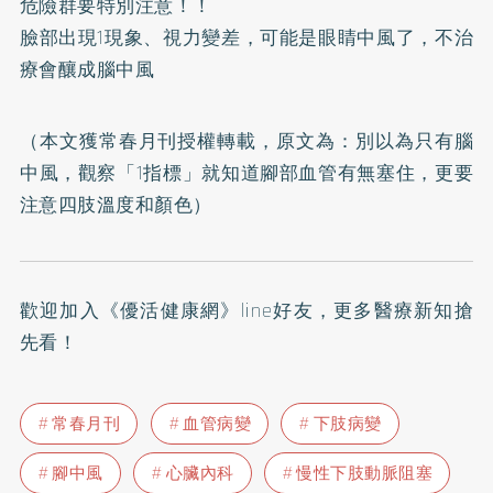
危險群要特別注意！！
臉部出現1現象、視力變差，可能是眼睛中風了，不治
療會釀成腦中風
（本文獲常春月刊授權轉載，原文為：
別以為只有腦
中風，觀察「1指標」就知道腳部血管有無塞住，更要
注意四肢溫度和顏色
）
歡迎加入
《優活健康網》line好友
，更多醫療新知搶
先看！
常春月刊
血管病變
下肢病變
腳中風
心臟內科
慢性下肢動脈阻塞