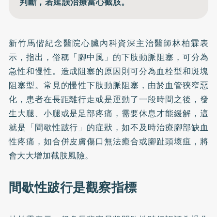
判斷，若延誤治療當心截肢。
新竹馬偕紀念醫院心臟內科資深主治醫師林柏霖表
示，指出，俗稱「腳中風」的下肢動脈阻塞，可分為
急性和慢性。造成阻塞的原因則可分為血栓型和斑塊
阻塞型。常見的慢性下肢動脈阻塞，由於血管狹窄惡
化，患者在長距離行走或是運動了一段時間之後，發
生大腿、小腿或是足部疼痛，需要休息才能緩解，這
就是「間歇性跛行」的症狀，如不及時治療腳部缺血
性疼痛，如合併皮膚傷口無法癒合或腳趾頭壞疽，將
會大大增加截肢風險。
間歇性跛行是觀察指標