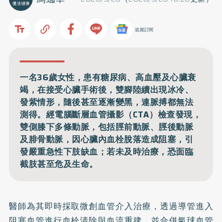
追蹤訂閱
一名36歲女性，患有糖尿病、高血壓及心臟衰
竭，在接受心臟手術後，雙腳陸續出現冰冷、
發紫情形，隨後甚至逐漸變黑，連脈搏都無法
測得。經電腦斷層血管攝影（CTA）檢查發現，
雙側膝下多條動脈，包括脛前動脈、脛後動脈
及腓骨動脈，因心臟內血栓脫落造成阻塞，引
發嚴重急性下肢缺血；若未及時治療，恐面臨
截肢甚至危及生命。
醫師為其即時採取微創血管介入治療，透過導管進入
阻塞血管進行血栓清除與血流重建，並合併氣球血管