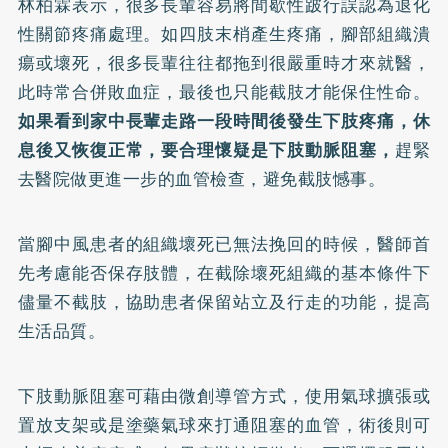
林柏霖表示，很多長輩容易將間歇性跛行誤認為退化
性關節疼痛處理。如四肢末梢產生疼痛，腳部組織潰
瘍或壞死，很多長輩往往都拖到很嚴重時才來就醫，
此時常合併敗血症，最後也只能截肢才能保住性命。
如果看到家中長輩走路一段時間後發生下肢疼痛，休
息後又恢復正常，要合理懷疑是下肢動脈阻塞，
趕緊
去醫院做更進一步的血管檢查，避免截肢憾事。
當腳中風患者的組織壞死已無法挽回的時候，醫師首
先考慮能否保存肢體，在截除壞死組織的基本條件下
儘量不截肢，協助患者保留站立及行走的功能，提高
生活品質。
下肢動脈阻塞可藉由微創導管方式，使用氣球擴張或
置放支架或是塗藥氣球來打通阻塞的血管，術後則可