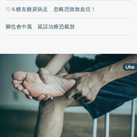
15％糖友糖尿病足 忽略恐致敗血症！
腳也會中風 延誤治療恐截肢