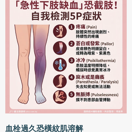
血栓過久恐橫紋肌溶解