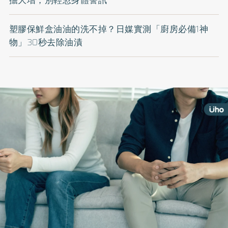
擔大增，別輕忽身體警訊
塑膠保鮮盒油油的洗不掉？日媒實測「廚房必備1神
物」30秒去除油漬