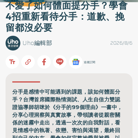
不愛了如何體面提分手？學會
4招重新看待分手：道歉、挽
留都沒必要
Uho編輯部
2026/8/6
追蹤訂閱
分手是感情中可能遇到的課題，該如何體面分
手？台灣首席國際熱情測試、人生自信力雙認
證協導師胡咪於《分手的99個理由》一書中，
分享心理洞察與真實故事，帶領讀者從親密關
係的迷霧中走出，透過一次次的自我對話，看
見情感中的執著、依戀、害怕與渴望，最終回
到自己的內在，學會如何完整地愛與被愛。以