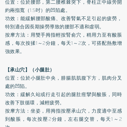
位置：位於腰部，第二腰椎棘突下，脊柱正中線旁開
約兩指寬（1.5吋）的凹陷處。
功效：能緩解腰部酸痛、改善腎氣不足引起的疲勞，
特別適合因長期操勞導致的腰部不適和虛弱。
按摩方法：用雙手拇指輕按腎俞穴，稍用力至有酸脹
感，每次按揉1～2分鐘，每天1～2次，可搭配熱敷增
強效果。
【承山穴】（小腿肚）
位置：位於小腿肚中央，腓腸肌肌腹下方，肌肉分叉
處的凹陷。
功效：緩解久站或行走引起的腿肚痙攣與酸脹，同時
改善下肢循環，減輕疲勞。
按摩方法：坐姿，用拇指按壓承山穴，力度適中至感
到酸脹，每次按壓2分鐘，左右腿交替，每天1～2