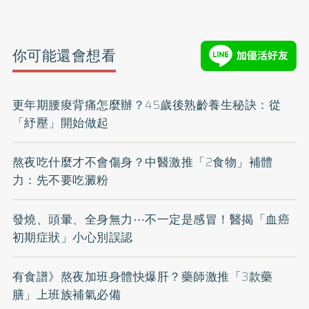
你可能還會想看
更年期腰痠背痛怎麼辦？45歲後熟齡養生秘訣：從
「紓壓」開始做起
熬夜吃什麼才不會傷身？中醫激推「2食物」補體
力：先不要吃澱粉
發燒、頭暈、全身無力⋯不一定是感冒！醫揭「血癌
初期症狀」小心別誤認
有食譜》熬夜加班身體快爆肝？藥師激推「3款藥
膳」上班族補氣必備