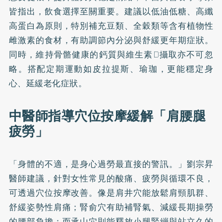
皆指出，飲食選擇至關重要。建議以低油低糖、高纖
高蛋白為原則，特別補充豆類、全穀類等含有植物性
雌激素的食材，有助調節內分泌與舒緩更年期症狀。
同時，維持骨骼健康的鈣質與維生素D攝取亦不可忽
略。搭配定期運動如皮拉提斯、瑜珈，更能穩定身
心、延緩老化症狀。
中醫師指導穴位按摩緩解「肩腰腿
疲勞」
「身體的不適，是身心過勞最直接的警訊。」劉宗昇
醫師建議，針對女性常見的酸痛、疲勞與循環不良，
可透過穴位按摩改善。像是肩井穴能放鬆肩頸肌群、
舒緩姿勢性肩痛；腎俞穴有助補腎氣、減緩長期操勞
的腰部負擔；而承山穴則能釋放小腿緊繃與站立久的