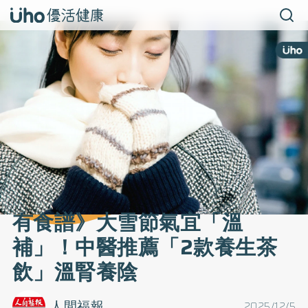
有食譜》大雪節氣宜「溫
補」！中醫推薦「2款養生茶
飲」溫腎養陰
人間福報
2025/12/5