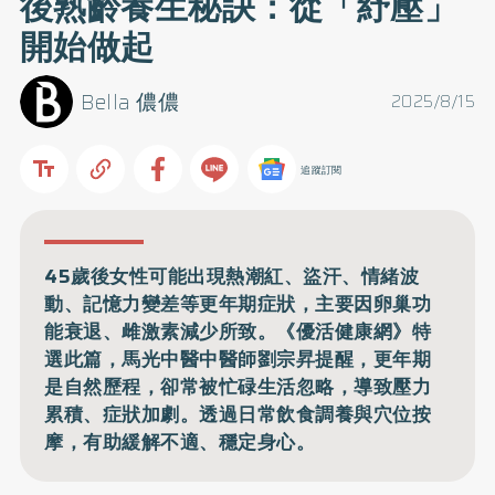
後熟齡養生秘訣：從「紓壓」
開始做起
Bella 儂儂
2025/8/15
追蹤訂閱
45歲後女性可能出現熱潮紅、盜汗、情緒波
動、記憶力變差等更年期症狀，主要因卵巢功
能衰退、雌激素減少所致。《優活健康網》特
選此篇，馬光中醫中醫師劉宗昇提醒，更年期
是自然歷程，卻常被忙碌生活忽略，導致壓力
累積、症狀加劇。透過日常飲食調養與穴位按
摩，有助緩解不適、穩定身心。