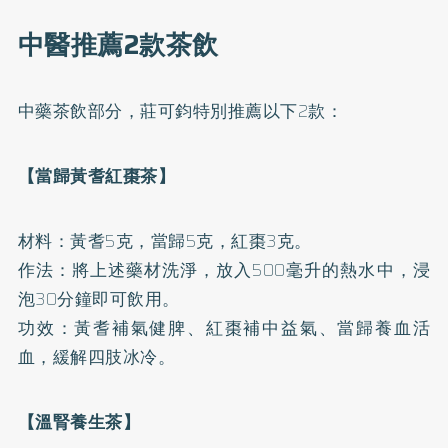
中醫推薦2款茶飲
中藥茶飲部分，莊可鈞特別推薦以下2款：
【當歸黃耆紅棗茶】
材料：黃耆5克，當歸5克，紅棗3克。
作法：將上述藥材洗淨，放入500毫升的熱水中，浸
泡30分鐘即可飲用。
功效：黃耆補氣健脾、紅棗補中益氣、當歸養血活
血，緩解四肢冰冷。
【溫腎養生茶】