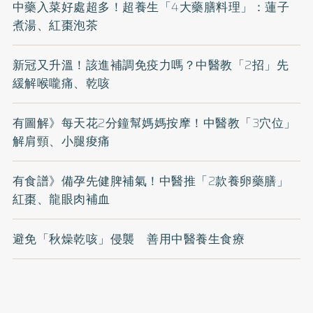
中藥入菜好處超多！超養生「4大藥膳料理」：蓮子
煮湯、紅棗泡茶
新冠又升溫！該進補調免疫力嗎？中醫教「2招」先
緩解喉嚨痛、乾咳
有圖解》每天花2分鐘幫媽媽按摩！中醫教「3穴位」
解肩頸、小腿痠痛
有食譜》備孕先健脾補氣！中醫推「2款養卵藥膳」
紅棗、龍眼肉補血
避免「秋燥乾咳」侵襲 善用中醫養生食療