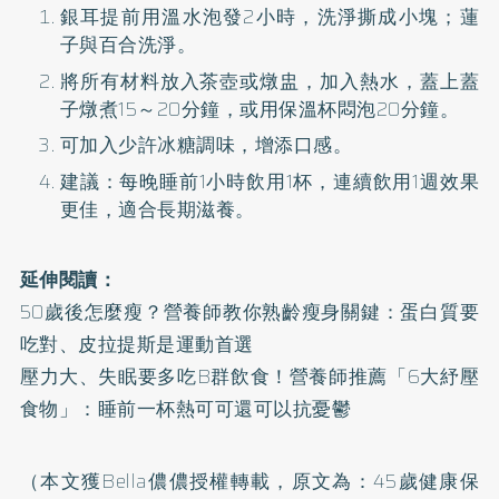
銀耳提前用溫水泡發2小時，洗淨撕成小塊；蓮
子與百合洗淨。
將所有材料放入茶壺或燉盅，加入熱水，蓋上蓋
子燉煮15～20分鐘，或用保溫杯悶泡20分鐘。
可加入少許冰糖調味，增添口感。
建議：每晚睡前1小時飲用1杯，連續飲用1週效果
更佳，適合長期滋養。
延伸閱讀：
50歲後怎麼瘦？營養師教你熟齡瘦身關鍵：蛋白質要
吃對、皮拉提斯是運動首選
壓力大、失眠要多吃B群飲食！營養師推薦「6大紓壓
食物」：睡前一杯熱可可還可以抗憂鬱
（本文獲Bella儂儂授權轉載，原文為：
45歲健康保