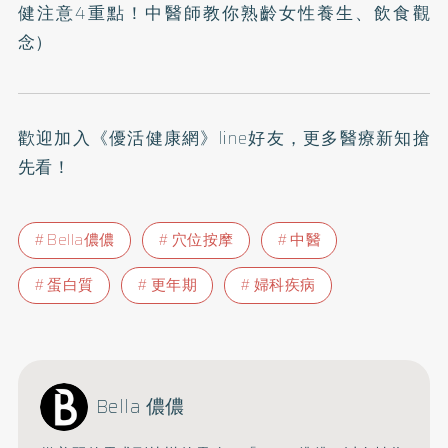
健注意4重點！中醫師教你熟齡女性養生、飲食觀
念
）
歡迎加入
《優活健康網》line好友
，更多醫療新知搶
先看！
Bella儂儂
穴位按摩
中醫
蛋白質
更年期
婦科疾病
Bella 儂儂