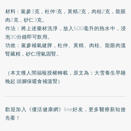
材料：黨參3克，杜仲1克，黃精2克，肉桂2克，龍眼
肉2克，砂仁3克。
作法：將上述藥材洗淨，放入500毫升的熱水中，浸
泡30分鐘即可飲用。
功效：黨參補氣健脾，杜仲、黃精、肉桂、龍眼肉溫
腎藏精，砂仁理氣固腎。
（本文獲人間福報授權轉載，原文為：
大雪養生早睡
晚起 頭腳保暖食補溫腎
）
歡迎加入
《優活健康網》line好友
，更多醫療新知搶
先看！