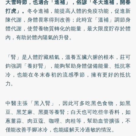
大雪時節，也適合「進補」，俗諺「冬天進補，開春
打虎」。
冬令進補，能提高人體的免疫功能，促進新
陳代謝，身體畏寒得到改善；此時宜「溫補」調節身
體代謝，使營養物質轉化的能量，最大限度貯存於體
內，有助於體內陽氣的升發。
「腎」是人體貯藏精氣，溫養五臟六腑的根本，莊可
鈞強調「養好腎」，能夠幫助身體儲備能量、抵抗寒
冷，也能在冬末春初的流感季節，擁有更好的抵抗
力。
中醫主張「黑入腎」，因此可多吃黑色食物，如黑
豆、黑芝麻、黑棗等養腎；白天也可吃些辛香料，如
蔥薑蒜、肉豆蔻、咖哩、肉桂等，幫助血管擴張，不
僅能改善手腳冰冷，也能緩解天冷過敏的情況。