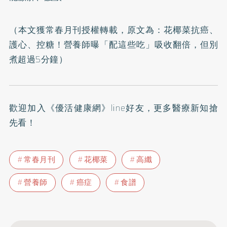
（本文獲常春月刊授權轉載，原文為：
花椰菜抗癌、
護心、控糖！營養師曝「配這些吃」吸收翻倍，但別
煮超過5分鐘
）
歡迎加入
《優活健康網》line好友
，更多醫療新知搶
先看！
常春月刊
花椰菜
高纖
營養師
癌症
食譜