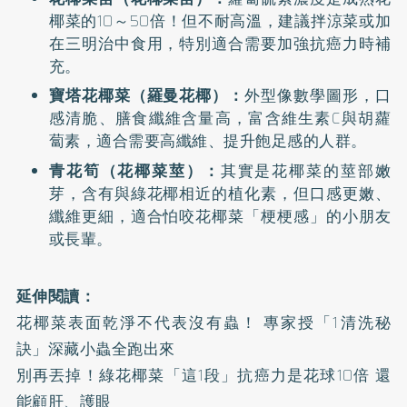
椰菜的10～50倍！但不耐高溫，建議拌涼菜或加
在三明治中食用，特別適合需要加強抗癌力時補
充。
寶塔花椰菜（羅曼花椰）：
外型像數學圖形，口
感清脆、膳食纖維含量高，富含維生素C與胡蘿
蔔素，適合需要高纖維、提升飽足感的人群。
青花筍（花椰菜莖）：
其實是花椰菜的莖部嫩
芽，含有與綠花椰相近的植化素，但口感更嫩、
纖維更細，適合怕咬花椰菜「梗梗感」的小朋友
或長輩。
延伸閱讀：
花椰菜表面乾淨不代表沒有蟲！ 專家授「1清洗秘
訣」深藏小蟲全跑出來
別再丟掉！綠花椰菜「這1段」抗癌力是花球10倍 還
能顧肝、護眼