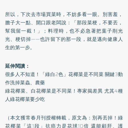
所以，下次去市場買菜時，不妨多看一眼。別害羞，
膽子大一點、開口跟老闆說：「那段菜梗，不要丟，
幫我留一截！」；料理時，也不必急著把葉子削光
光、梗切掉——也許留下的那一段，就是邁向健康人
生的第一步。
延伸閱讀：
很多人不知道！「綠白2色」花椰菜是不同菜 關鍵3動
作洗掉菜蟲、農藥
綠花椰菜、白花椰菜是不同菜！專家揭差異 尤其4種
人綠花椰菜要少吃
（本文獲常春月刊授權轉載，原文為：
別再丟掉！綠
花椰菜「這1段」抗癌力是花球10倍 還能顧肝、護