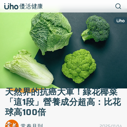
天然界的抗癌大軍！綠花椰菜
「這1段」營養成分超高：比花
球高100倍
常春月刊
2025/11/14