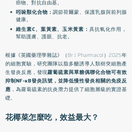
癌物、對抗自由基。
吲哚類化合物：
調節荷爾蒙、保護乳腺與前列腺
健康。
維生素C、葉黃素、玉米黃素：
具抗氧化作用，
幫助護膚、護眼、抗老。
根據《英國藥理學雜誌》（Br J Pharmacol）2025年
的細胞實驗，研究團隊以脂多醣誘導人類樹突細胞產
生發炎反應，發現
蘿蔔硫素與單糖偶聯化合物可有效
抑制NF-ĸB發炎訊號，並降低慢性發炎相關的免疫反
應
，為蘿蔔硫素的抗炎潛力提供了細胞層級的實證基
礎。
花椰菜怎麼吃，效益最大？