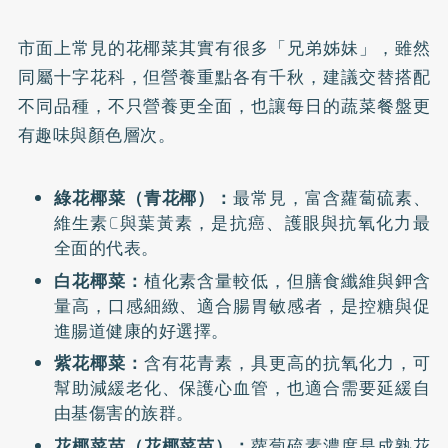
市面上常見的花椰菜其實有很多「兄弟姊妹」，雖然
同屬十字花科，但營養重點各有千秋，建議交替搭配
不同品種，不只營養更全面，也讓每日的蔬菜餐盤更
有趣味與顏色層次。
綠花椰菜（青花椰）：
最常見，富含蘿蔔硫素、
維生素C與葉黃素，是抗癌、護眼與抗氧化力最
全面的代表。
白花椰菜：
植化素含量較低，但膳食纖維與鉀含
量高，口感細緻、適合腸胃敏感者，是控糖與促
進腸道健康的好選擇。
紫花椰菜：
含有花青素，具更高的抗氧化力，可
幫助減緩老化、保護心血管，也適合需要延緩自
由基傷害的族群。
花椰菜苗（花椰菜苗）：
蘿蔔硫素濃度是成熟花