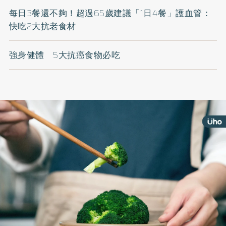
每日3餐還不夠！超過65歲建議「1日4餐」護血管：
快吃2大抗老食材
強身健體 5大抗癌食物必吃