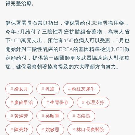
得完整治療。
健保署署長石崇良指出，健保署給付38種乳癌用藥，
今年2月給付了三陰性乳癌抗體組合藥物，為病人省
下400萬元支出，預估有450位病人可以受惠，5月也
開始針對三陰性乳癌的BRCA的基因精準檢測(NGS)做
定額給付，提供第一線醫師更多武器協助病人對抗癌
症，健保署會朝著協會提及的六大呼籲方向努力。
婦女月
乳癌
粉紅灰犀牛
廣篩早治
生育保存
心理支持
黃淑芳
吳昭軍
石崇良
陳亮妤
姚敏思
林口長庚醫院