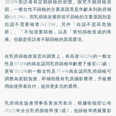
38.8%受訪者有定期篩檢的習慣。探究不願篩檢原
因，一般女性不篩檢的主要原因竟是年齡未到政府補
助(46.3%)，而乳癌病友罹癌前不篩檢的主要原因則是
自認不需要檢查(42.3%)。另外「自認不是高危險
群」、「不知道要篩檢」以及「害怕篩檢造成的疼
痛」也都是受訪者不願篩檢的原因選項。
在乳癌篩檢政策意向調查上，有高達98.0%的一般女
性及97.8%的病友認同乳癌篩檢年齡應下修至40歲；
更有93.0%的一般女性及77.4%病友認同乳癌篩檢可
調整為差額負擔，即補助既有乳房攝影費用，升級費
用由使用者自付，提供更多元的選擇。
乳癌病友協會理事長黃淑芳表示，根據衛福部公布
2023年全台乳癌篩檢率僅3成3，低篩檢率將嚴重影