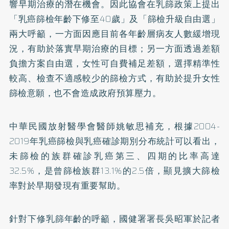
響早期治療的潛在機會。因此協會在乳篩政策上提出
「乳癌篩檢年齡下修至40歲」及「篩檢升級自由選」
兩大呼籲，一方面因應目前各年齡層病友人數緩增現
況，有助於落實早期治療的目標；另一方面透過差額
負擔方案自由選，女性可自費補足差額，選擇精準性
較高、檢查不適感較少的篩檢方式，有助於提升女性
篩檢意願，也不會造成政府預算壓力。
中華民國放射醫學會醫師姚敏思補充，根據2004-
2019年乳癌篩檢與乳癌確診期別分布統計可以看出，
未篩檢的族群確診乳癌第三、四期的比率高達
32.5%，是曾篩檢族群13.1%的2.5倍，顯見擴大篩檢
率對於早期發現有重要幫助。
針對下修乳篩年齡的呼籲，國健署署長吳昭軍於記者