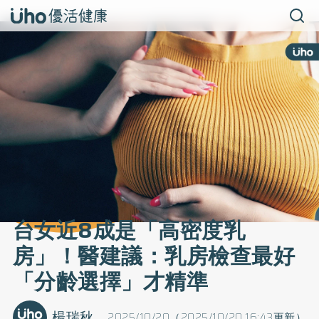
台女近8成是「高密度乳
房」！醫建議：乳房檢查最好
「分齡選擇」才精準
楊瑞秋
2025/10/20（2025/10/20 16:43更新）