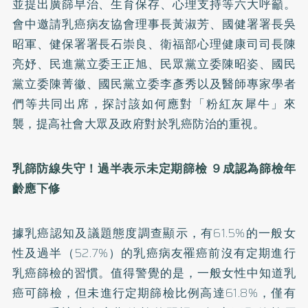
並提出廣篩早治、生育保存、心理支持等六大呼籲。
會中邀請乳癌病友協會理事長黃淑芳、國健署署長吳
昭軍、健保署署長石崇良、衛福部心理健康司司長陳
亮妤、民進黨立委王正旭、民眾黨立委陳昭姿、國民
黨立委陳菁徽、國民黨立委李彥秀以及醫師專家學者
們等共同出席，探討該如何應對「粉紅灰犀牛」來
襲，提高社會大眾及政府對於乳癌防治的重視。
乳篩防線失守！過半表示未定期篩檢 ９成認為篩檢年
齡應下修
據乳癌認知及議題態度調查顯示，有61.5%的一般女
性及過半（52.7%）的乳癌病友罹癌前沒有定期進行
乳癌篩檢的習慣。值得警覺的是，一般女性中知道乳
癌可篩檢，但未進行定期篩檢比例高達61.8%，僅有