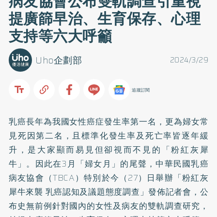
病友協會公布雙軌調查引重視
提廣篩早治、生育保存、心理
支持等六大呼籲
Uho企劃部
2024/3/29
追蹤訂閱
乳癌長年為我國女性癌症發生率第一名，更為婦女常
見死因第二名，且標準化發生率及死亡率皆逐年緩
升，是大家顯而易見但卻視而不見的「粉紅灰犀
牛」。因此在3月「婦女月」的尾聲，中華民國乳癌
病友協會（TBCA）特別於今（27）日舉辦「粉紅灰
犀牛來襲 乳癌認知及議題態度調查」發佈記者會，公
布史無前例針對國內的女性及病友的雙軌調查研究，