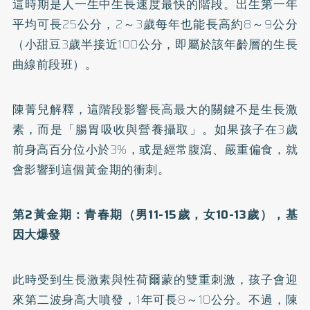
這時期是人一生中生長速度最快的階段。出生第一年
平均可長25公分，2～3歲每年也能長高約8～9公分
（小甜豆3歲半接近100公分，即屬於該年齡層的生長
曲線前段班）。
陳菁兒解釋，這階段影響長高最大的關鍵不是生長激
素，而是「腸胃吸收與營養攝取」。如果孩子在3歲
前身高百分位小於3%，或是經常腹瀉、嚴重偏食，就
會影響到這個黃金期的衝刺。
第2黃金期：青春期（男11-15歲，女10-13歲），基
因大爆發
此時受到生長激素與性荷爾蒙的雙重刺激，孩子會迎
來第二波身高大噴發，1年可長8～10公分。不過，陳