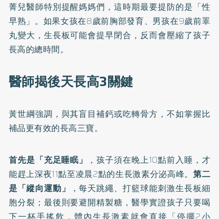
菁兒醫師特別提醒媽媽們，這時期最要提防的是「性
早熟」。如果女孩在8歲前胸部發育、男孩在9歲前睪
丸變大，生長板可能會提早閉合，反而會壓縮了孩子
長高的總時間。
醫師揭後天長高3關鍵
黃世綱強調，與其盲目補鈣或吃轉骨方，不如掌握比
補品更有效的長高三寶。
首先是「充足睡眠」
，孩子須在晚上10點前入睡，才
能趕上深夜11點至凌晨2點的生長激素分泌高峰。
第二
是「縱向運動」
，每天跳繩、打籃球能刺激生長板細
胞分裂；最後則要避開精製糖，醫學實證孩子只要喝
下一杯手搖飲，體內生長激素就會直接「停擺2小