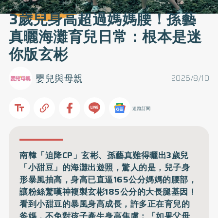
3歲兒身高超過媽媽腰！孫藝
真曬海灘育兒日常：根本是迷
你版玄彬
嬰兒與母親
2026/8/10
追蹤訂閱
南韓「迫降CP」玄彬、孫藝真難得曬出3歲兒
「小甜豆」的海灘出遊照，驚人的是，兒子身
形暴風抽高，身高已直逼165公分媽媽的腰部，
讓粉絲驚嘆神複製玄彬185公分的大長腿基因！
看到小甜豆的暴風身高成長，許多正在育兒的
爸媽，不免對孩子產生身高焦慮：「如果父母