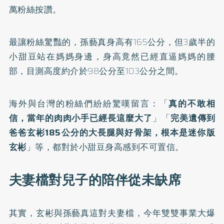
萬粉絲按讚。
最讓粉絲驚豔的，孫藝真身高有165公分，但3歲半的
小甜豆站在媽媽身邊，身高竟然已經直逼媽媽的腰
部，目測高度約介於98公分至103公分之間。
海外與台灣的粉絲們紛紛驚嘆留言：「
真的不敢相
信，當年的肉肉小手已經長這麼大了
」「
完美遺傳到
爸爸玄彬185公分的大長腿與好骨架，根本是迷你版
玄彬
」等，都對於小甜豆身高感到不可置信。
夫妻檔對兒子的陪伴從未缺席
其實，玄彬與孫藝真這對夫妻檔，今年雙雙事業大爆