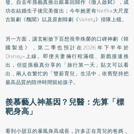
發。自去年孫藝真推出銀幕回歸作《徵人啟弒》，成
功在結婚生子後完美復出；今年她更有Netflix大尺度
古裝劇《醜聞》以及原創韓劇《Variety》排隊上檔。
另一方面，讓玄彬搶下百想視帝殊榮的口碑神劇《韓
國製造》，第二季也預計在2026年下半年於
Disney+上線。即便夫妻倆行程滿檔、新戲接連推
出，但從孫藝真分享的「旅行第一天」貼文可以看
出，兩人在繁忙的「雙薪育兒」生活中，依舊堅持把
最高品質的陪伴時間留給孩子。
羨慕藝人神基因？兒醫：先算「標
靶身高」
看到小甜豆的暴風身高成長，許多正在育兒的爸媽，