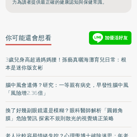
力為讀者提供最正確的健康認知與保健常識。
你可能還會想看
3歲兒身高超過媽媽腰！孫藝真曬海灘育兒日常：根
本是迷你版玄彬
腦中風會遺傳？研究：一等親有病史，早發性腦中風
「風險增2.36倍」
換了好幾副眼鏡還是模糊？眼科醫師解析「圓錐角
膜」危險警訊 探索不規則散光的視覺矯正策略
老人比較容易情緒失控？心理學博士破除迷思：年老