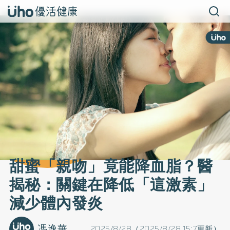
甜蜜「親吻」竟能降血脂？醫
揭秘：關鍵在降低「這激素」
減少體內發炎
馮逸華
2025/8/28（2025/8/28 15:7更新）