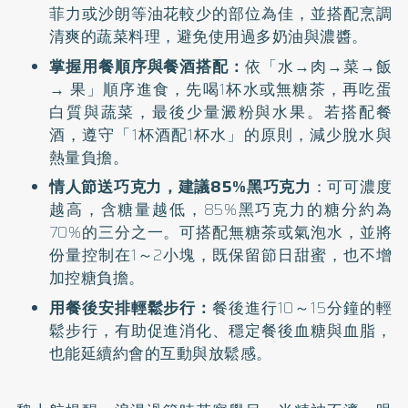
菲力或沙朗等油花較少的部位為佳，並搭配烹調
清爽的蔬菜料理，避免使用過多奶油與濃醬。
掌握用餐順序與餐酒搭配：
依「水→肉→菜→飯
→ 果」順序進食，先喝1杯水或無糖茶，再吃蛋
白質與蔬菜，最後少量澱粉與水果。若搭配餐
酒，遵守「1杯酒配1杯水」的原則，減少脫水與
熱量負擔。
情人節送巧克力，建議85%黑巧克力
：可可濃度
越高，含糖量越低，85%黑巧克力的糖分約為
70%的三分之一。可搭配無糖茶或氣泡水，並將
份量控制在1～2小塊，既保留節日甜蜜，也不增
加控糖負擔。
用餐後安排輕鬆步行：
餐後進行10～15分鐘的輕
鬆步行，有助促進消化、穩定餐後血糖與血脂，
也能延續約會的互動與放鬆感。