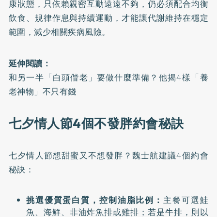
康狀態，只依賴親密互動遠遠不夠，仍必須配合均衡
飲食、規律作息與持續運動，才能讓代謝維持在穩定
範圍，減少相關疾病風險。
延伸閱讀：
和另一半「白頭偕老」要做什麼準備？他揭4樣「養
老神物」不只有錢
七夕情人節4個不發胖約會秘訣
七夕情人節想甜蜜又不想發胖？魏士航建議4個約會
秘訣：
挑選優質蛋白質，控制油脂比例：
主餐可選鮭
魚、海鮮、非油炸魚排或雞排；若是牛排，則以