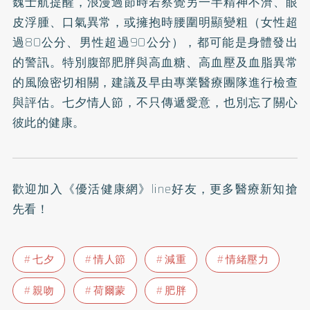
魏士航提醒，浪漫過節時若察覺另一半精神不濟、眼
皮浮腫、口氣異常，或擁抱時腰圍明顯變粗（女性超
過80公分、男性超過90公分），都可能是身體發出
的警訊。特別腹部肥胖與高血糖、高血壓及血脂異常
的風險密切相關，建議及早由專業醫療團隊進行檢查
與評估。七夕情人節，不只傳遞愛意，也別忘了關心
彼此的健康。
歡迎加入
《優活健康網》line好友
，更多醫療新知搶
先看！
七夕
情人節
減重
情緒壓力
親吻
荷爾蒙
肥胖