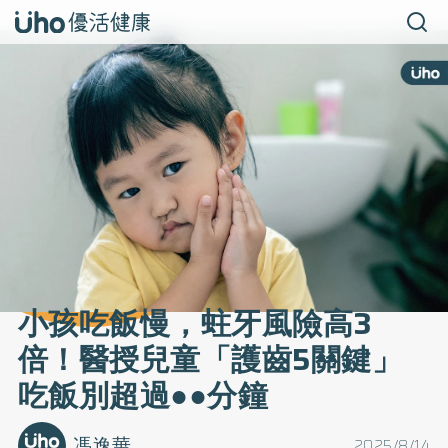
小孩吃飯慢，蛀牙風險高3
倍！醫授兒童「護齒5關鍵」
吃飯別超過●●分鐘
馮逸華
2025/8/14