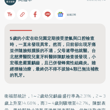
追蹤訂閱
5歲的小宏在幼兒園定期接受塗氟與口腔檢查
時，一直未發現異常。然而，日前卻出現牙痛
並伴隨臉頰腫脹的不適，父母遂帶他就醫。台
北慈濟醫院兒童牙科醫師陳默檢查後發現，小
宏罹患嚴重齲齒，且已併發蜂窩性組織炎。雖
經積極治療，最終仍不得不拔除4顆已無法補救
的乳牙。
衛福部統計，1～2歲幼兒齲齒盛行率為2.31%，2～3
歲上升至14.68%，而3～4歲則驟增至42.7%。陳默表