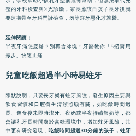
示，學校幫助小孩乳牙塗氟雖有幫助，但無法取代完
整的牙科檢查與X光診斷，家長應該自孩子長牙後就
要定期帶至牙科門診檢查，勿等
蛀牙
惡化才就醫。
延伸閱讀：
半夜牙痛怎麼辦？別再含冰塊！牙醫教你「5招實用
撇步」快速止痛
兒童吃飯超過半小時易蛀牙
陳默說明，只要長牙就有蛀牙風險，發生原因主要與
飲食習慣和口腔衛生清潔照顧有關，如吃飯時間過
長、進食後未即時潔牙、夜奶或半夜持續餵奶等，都
會讓乳牙長時間處於含糖環境中，增加蛀牙風險，其
中更有研究發現，
吃飯時間超過30分鐘的孩子，蛀牙