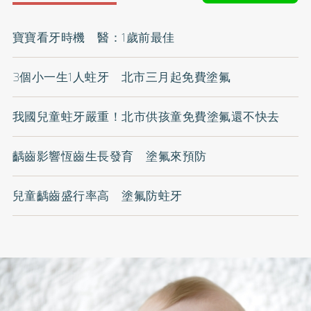
寶寶看牙時機 醫：1歲前最佳
3個小一生1人蛀牙 北市三月起免費塗氟
我國兒童蛀牙嚴重！北市供孩童免費塗氟還不快去
齲齒影響恆齒生長發育 塗氟來預防
兒童齲齒盛行率高 塗氟防蛀牙