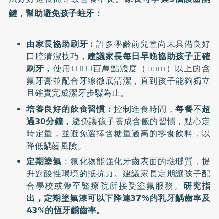
鍵，幫助避免孩子蛀牙：
由家長協助刷牙：
許多學齡前兒童尚未具備良好
口腔清潔技巧，
建議家長每日早晚協助孩子正確
刷牙，
使用1,000百萬點濃度（ppm）以上的含
氟牙膏並配合牙線徹底清潔，直到孩子能夠獨立
且確實完成潔牙步驟為止。
培養良好的飲食習慣：
控制進食時間，
每餐不超
過30分鐘，
避免讓孩子養成含飯的習慣，點心定
時定量，並避免選擇含糖量過高的零食飲料，以
降低齲齒風險。
定期塗氟：
氟化物能強化牙齒表面的琺瑯質，提
升對酸性環境的抵抗力。建議家長定期讓孩子配
合學校或帶至醫療院所接受塗氟服務。
研究指
出，定期塗氟漆可以下降達37%的乳牙齲齒率及
43%的恆牙齲齒率。