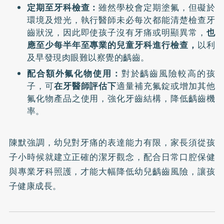
定期至牙科檢查：
雖然學校會定期塗氟，但礙於
環境及燈光，執行醫師未必每次都能清楚檢查牙
齒狀況，因此即使孩子沒有牙痛或明顯異常，
也
應至少每半年至專業的兒童牙科進行檢查，
以利
及早發現肉眼難以察覺的齲齒。
配合額外氟化物使用：
對於齲齒風險較高的孩
子，可
在牙醫師評估下
適量補充氟錠或增加其他
氟化物產品之使用，強化牙齒結構，降低齲齒機
率。
陳默強調，幼兒對牙痛的表達能力有限，家長須從孩
子小時候就建立正確的潔牙觀念，配合日常口腔保健
與專業牙科照護，才能大幅降低幼兒齲齒風險，讓孩
子健康成長。