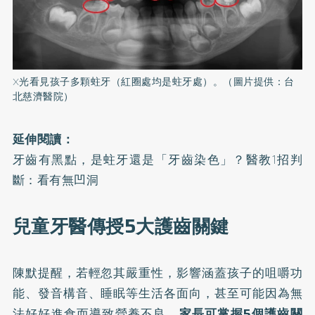
X光看見孩子多顆蛀牙（紅圈處均是蛀牙處）。（圖片提供：台
北慈濟醫院）
延伸閱讀：
牙齒有黑點，是蛀牙還是「牙齒染色」？醫教1招判
斷：看有無凹洞
兒童牙醫傳授5大護齒關鍵
陳默提醒，若輕忽其嚴重性，影響涵蓋孩子的咀嚼功
能、發音構音、睡眠等生活各面向，甚至可能因為無
法好好進食而導致營養不良。
家長可掌握5個護齒關