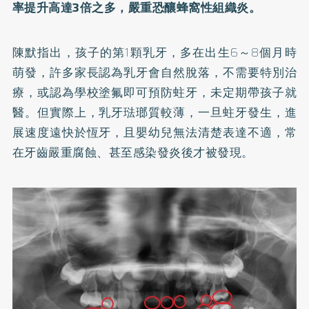
率提升高達3倍之多，嚴重恐釀蜂窩性組織炎。
陳默指出，孩子的第1顆乳牙，多在出生6～8個月時
萌發，許多家長認為乳牙會自然脫落，不需要特別治
療，或認為學校塗氟即可預防蛀牙，未定期帶孩子就
醫。但實際上，乳牙琺瑯質較薄，一旦蛀牙發生，進
展速度遠快於恆牙，且嬰幼兒無法清楚表達不適，常
在牙齒嚴重腐蝕、甚至感染發炎後才被發現。