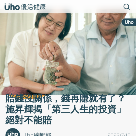
賠錢沒關係，錢再賺就有了？
施昇輝揭「第三人生的投資」
絕對不能賠
Uho編輯部
2025/7/16