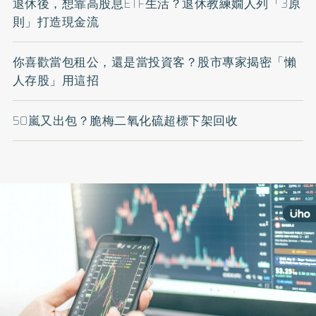
退休後，想靠高股息ETF生活？退休教練嫺人列「3原
則」打造現金流
你喜歡當包租公，還是當投資客？股市專家揭密「懶
人存股」用這招
50嵐又出包？脆梅二氧化硫超標下架回收