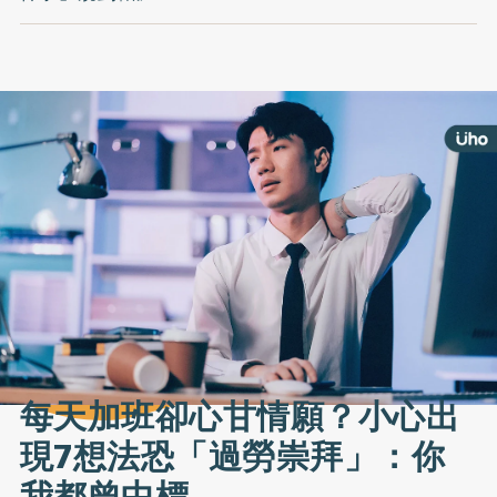
每天加班卻心甘情願？小心出
現7想法恐「過勞崇拜」：你
我都曾中標