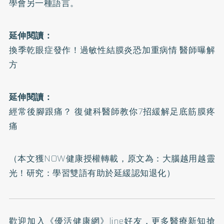
學會另一種語言。
延伸閱讀：
換季乾眼症發作！過敏性結膜炎恐加重病情 醫師曝解
方
延伸閱讀：
經常後腳跟痛？ 復健科醫師教你7招緩解足底筋膜疼
痛
（本文獲NOW健康授權轉載，原文為：
大腦越用越靈
光！研究：學習雙語有助於延緩認知退化
）
歡迎加入
《優活健康網》line好友
，更多醫療新知搶