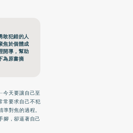
勇敢犯錯的人
聚焦於個體成
理開導，幫助
下為原書摘
—今天要讓自己至
常常要求自己不犯
精準對焦的過程。
手腳，卻逼著自己