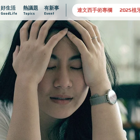
好生活
熱議題
有新事
守護骨骼健康
達文西手術專欄
2025植牙指南
漸凍不
GoodLife
Topics
Event