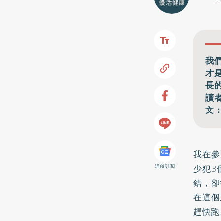
我
才
長
讀
文
我在參
少犯3
追蹤訂閱
錯，卻
在這個
趕快跑