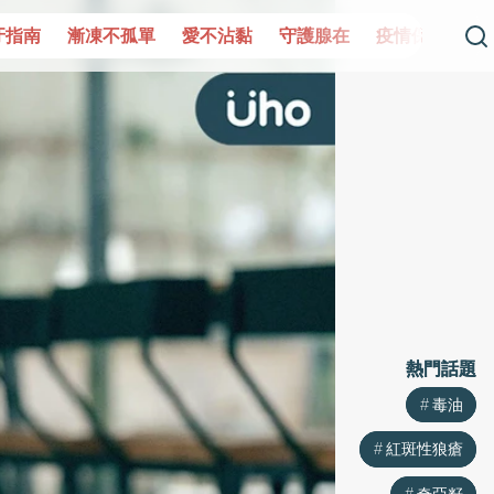
孤單
愛不沾黏
守護腺在
疫情保衛戰
再生醫學
愛的
熱門話題
熱門話題
毒油
毒油
紅斑性狼瘡
紅斑性狼瘡
奇亞籽
奇亞籽