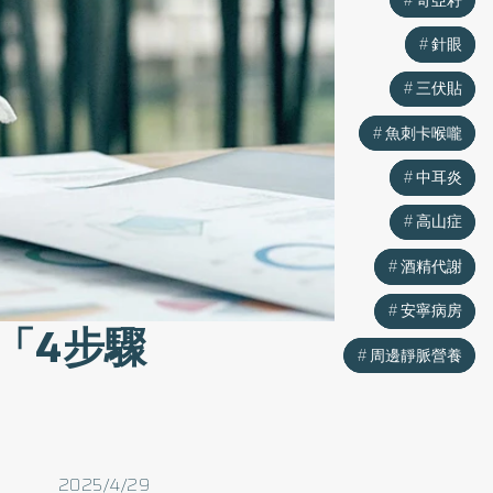
針眼
針眼
三伏貼
三伏貼
魚刺卡喉嚨
魚刺卡喉嚨
中耳炎
中耳炎
高山症
高山症
酒精代謝
酒精代謝
安寧病房
安寧病房
「4步驟
周邊靜脈營養
周邊靜脈營養
2025/4/29