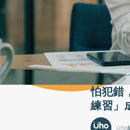
怕犯錯
練習」
Uh