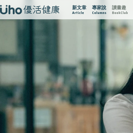
新文章
專家說
讀書趣
疫情保衛戰
再生醫學
愛的未來視
認識攝護腺肥大
Article
Columns
BookClub