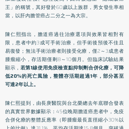
王
」的稱號，其好發於60歲以上族群，男女發生率相
當，以肝內膽管癌占二分之一為大宗。
陳仁熙指出，膽道癌過往治療選項與效果皆相對有
限，患者中約3成可手術治療，但手術後預後不佳且
易復發；無法手術治療者則接受化療，僅2～3成患者
腫瘤縮小，存活期僅剩8～10個月。但臨床試驗結果
顯示，
若第1線使用免疫檢查點抑制劑合併化療，可降
低20%的死亡風險，整體存活期超過1年，部分甚至
可達2年以上。
陳仁熙提到，由長庚醫院與台北榮總去年底聯合發表
的真實世界數據顯示：45位晚期膽道癌患者中，免疫
合併化療的整體反應率（即腫瘤最長直徑縮小30%以
上的比例）達31.1%，平均存活期達15.8個月，突破過