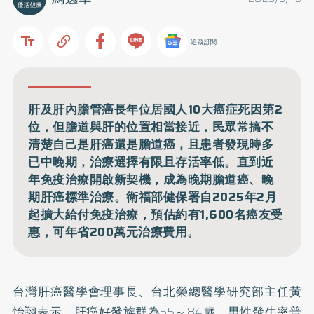
追蹤訂閱
肝及肝內膽管癌長年位居國人10大癌症死因第2
位，但膽道與肝的位置相當接近，民眾常搞不
清楚自己是肝癌還是膽道癌，且患者發現時多
已中晚期，治療選擇有限且存活率低。直到近
年免疫治療開啟新契機，成為晚期膽道癌、晚
期肝癌標準治療。衛福部健保署自2025年2月
起擴大給付免疫治療，預估約有1,600名癌友受
惠，可年省200萬元治療費用。
台灣肝癌醫學會理事長、台北榮總醫學研究部主任黃
怡翔表示，
肝癌
好發族群為55～84歲，男性發生率普