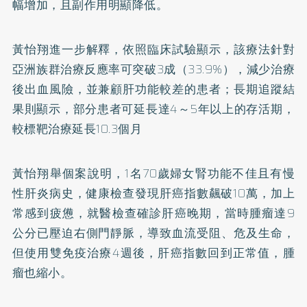
幅增加，且副作用明顯降低。
黃怡翔進一步解釋，依照臨床試驗顯示，該療法針對
亞洲族群治療反應率可突破3成（33.9%），減少治療
後出血風險，並兼顧肝功能較差的患者；長期追蹤結
果則顯示，部分患者可延長達4～5年以上的存活期，
較標靶治療延長10.3個月
黃怡翔舉個案說明，1名70歲婦女腎功能不佳且有慢
性肝炎病史，健康檢查發現肝癌指數飆破10萬，加上
常感到疲憊，就醫檢查確診肝癌晚期，當時腫瘤達9
公分已壓迫右側門靜脈，導致血流受阻、危及生命，
但使用雙免疫治療4週後，肝癌指數回到正常值，腫
瘤也縮小。