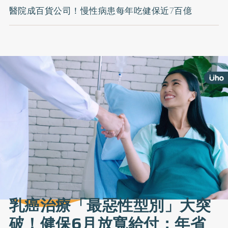
醫院成百貨公司！慢性病患每年吃健保近7百億
乳癌治療「最惡性型別」大突
破！健保6月放寬給付：年省