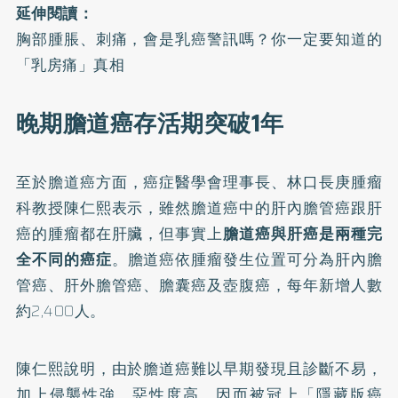
延伸閱讀：
胸部腫脹、刺痛，會是乳癌警訊嗎？你一定要知道的
「乳房痛」真相
晚期膽道癌存活期突破1年
至於
膽道癌
方面，癌症醫學會理事長、林口長庚腫瘤
科教授陳仁熙表示，雖然膽道癌中的肝內膽管癌跟肝
癌的腫瘤都在肝臟，但事實上
膽道癌與肝癌是兩種完
全不同的癌症
。膽道癌依腫瘤發生位置可分為肝內膽
管癌、肝外膽管癌、膽囊癌及壺腹癌，每年新增人數
約2,400人。
陳仁熙說明，由於膽道癌難以早期發現且診斷不易，
加上侵襲性強、惡性度高，因而被冠上「
隱藏版癌