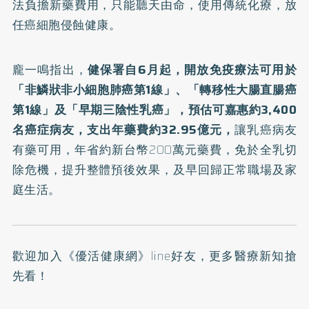
法負擔新藥費用，只能聽天由命，使用傳統化療，放
任癌細胞侵蝕健康。
龐一鳴指出，
健保署自6月起，開放免疫療法可用於
「非鱗狀非小細胞肺癌第1線」、「轉移性大腸直腸癌
第1線」及「早期三陰性乳癌」，預估可嘉惠約3,400
名癌症病友，支出年藥費約32.95億元，
讓乳癌病友
有藥可用，年省約新台幣200萬元藥費，免於全乳切
除危機，提升整體預後效果，及早回歸正常職場及家
庭生活。
歡迎加入
《優活健康網》line好友
，更多醫療新知搶
先看！