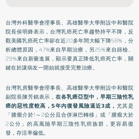
台灣外科醫學會理事長、高雄醫學大學附設中和醫院
院長侯明鋒表示，台灣
乳癌
死亡率趨勢持平不降，反
觀美國乳癌死亡率卻在近20多年間大幅下降58%，分
析總體原因，47%來自早期治療，另25%來自篩檢、
29%來自新藥進展，顯示要真正降低乳癌死亡率，關
鍵在於讓病友一開始就接受完整治療。
台灣乳房醫學會理事長、高雄醫學大學附設中和醫院
副院長陳芳銘表示，
在各乳癌亞型中，早期
三陰性乳
癌
的惡性度較高，5年內復發風險逼近3成，
尤其是
「腫瘤介於1～2公分且合併淋巴轉移」或「腫瘤大於
2公分」的高風險早期三陰性乳癌族群，更容易復
發，存活率偏低。