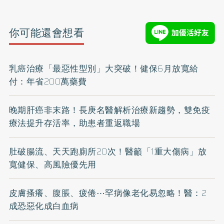
你可能還會想看
乳癌治療「最惡性型別」大突破！健保6月放寬給
付：年省200萬藥費
晚期肝癌非末路！長庚名醫解析治療新趨勢，雙免疫
療法提升存活率，助患者重返職場
肚破腸流、天天跑廁所20次！醫籲「1重大傷病」放
寬健保、高風險優先用
皮膚搔癢、腹脹、疲倦⋯罕病像老化易忽略！醫：2
成恐惡化成白血病