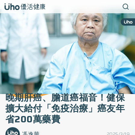
晚期肝癌、膽道癌福音！健保
擴大給付「免疫治療」癌友年
省200萬藥費
馮逸華
2025/3/19