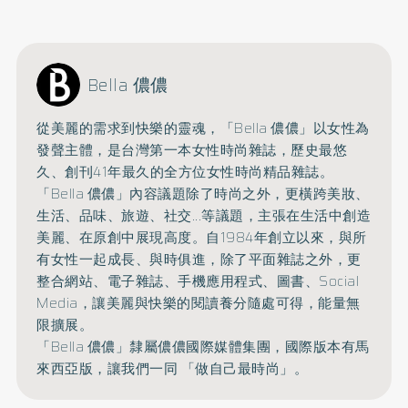
Bella 儂儂
從美麗的需求到快樂的靈魂，「Bella 儂儂」以女性為
發聲主體，是台灣第一本女性時尚雜誌，
歷史最悠
久、創刊41年最久的全方位女性時尚精品雜誌。
「Bella 儂儂」內容議題除了時尚之外，更橫跨美妝、
生活、品味、旅遊、
社交...等議題，主張在生活中創造
美麗、在原創中展現高度。
自1984年創立以來，與所
有女性一起成長、與時俱進，
除了平面雜誌之外，更
整合網站、電子雜誌、手機應用程式、圖書、
Social
Media，讓美麗與快樂的閱讀養分隨處可得，能量無
限擴展。
「Bella 儂儂」隸屬儂儂國際媒體集團，國際版本有馬
來西亞版，讓我們一同 「做自己最時尚」。