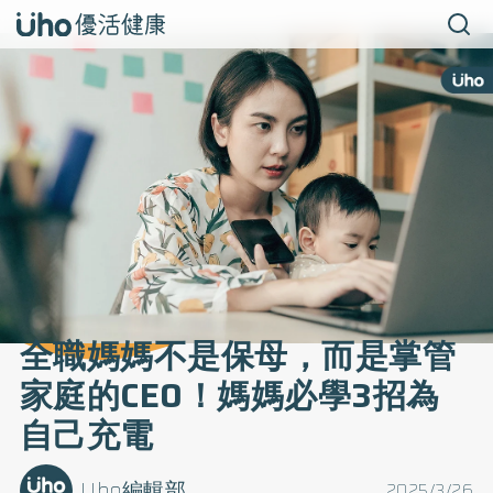
全職媽媽不是保母，而是掌管
家庭的CEO！媽媽必學3招為
自己充電
Uho編輯部
2025/3/26