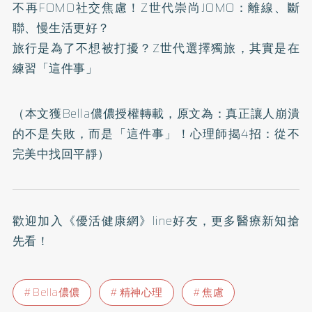
不再FOMO社交焦慮！Z世代崇尚JOMO：離線、斷
聯、慢生活更好？
旅行是為了不想被打擾？Z世代選擇獨旅，其實是在
練習「這件事」
（本文獲Bella儂儂授權轉載，原文為：
真正讓人崩潰
的不是失敗，而是「這件事」！心理師揭4招：從不
完美中找回平靜
）
歡迎加入
《優活健康網》line好友
，更多醫療新知搶
先看！
Bella儂儂
精神心理
焦慮