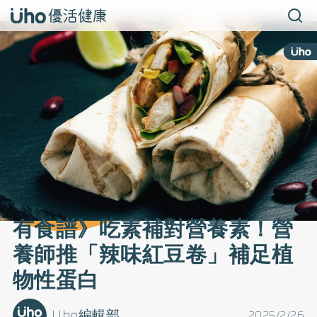
有食譜》吃素補對營養素！營
養師推「辣味紅豆卷」補足植
物性蛋白
Uho編輯部
2025/2/26