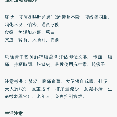
陽虛加濕熱毒邪
症狀：腹瀉及嘔吐超過1-2周遷延不斷、腹絞痛悶脹、
消化不良、怕冷、過食冰飲
食療：魚湯加老薑、蔥白
穴道：腎俞、大腸俞、胃俞
康涵菁中醫師解釋腹瀉會評估排便次數、帶血、腹
痛、持續時間、旅遊史、最近使用抗生素、起疹子
注意徵兆：發燒、腹痛嚴重、大便帶血或膿、排便一
天大於6次、嚴重脫水（排尿量減少、意識不清、生
命徵象異常）、老年人、免疫抑制族群。
生活注意