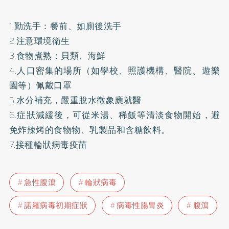
1.勤洗手：餐前、如廁後洗手
2.注意環境衛生
3.食物煮熟：貝類、海鮮
4.人口密集的場所（如學校、照護機構、醫院、遊樂
園等）佩戴口罩
5.水分補充，嚴重脫水徵象應就醫
6.症狀減緩後，可從米湯、稀飯等清淡食物開始，避
免炸辣烤的食物物、乳製品和含糖飲料。
7.接種輪狀病毒疫苗
急性腹瀉
輪狀病毒
諾羅病毒初期症狀
病毒性腸胃炎
腹瀉