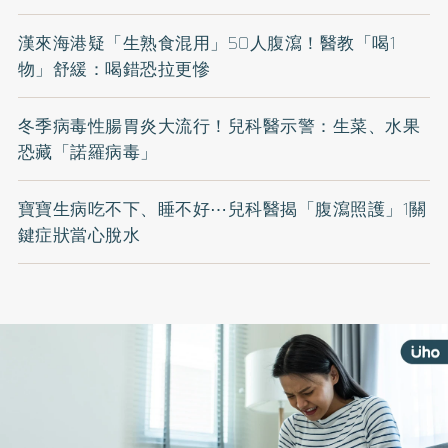
漢來海港疑「生熟食混用」50人腹瀉！醫教「喝1
物」舒緩：喝錯恐拉更慘
冬季病毒性腸胃炎大流行！兒科醫示警：生菜、水果
恐藏「諾羅病毒」
寶寶生病吃不下、睡不好⋯兒科醫揭「腹瀉照護」1關
鍵症狀當心脫水