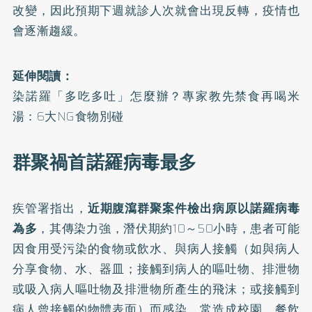
改變，因此預期下週就診人次就會出現反轉，疫情也
會逐漸趨緩。
延伸閱讀：
染諾羅「多吃多吐」怎麼辦？專家教先禁食再喝米
湯：6大NG食物別碰
群聚禍首諾羅病毒最多
疾管署指出，
近期腹瀉群聚案件檢出病原以諾羅病毒
為多
，其傳染力強，潛伏期約10～50小時，患者可能
因食用受污染的食物或飲水、與病人接觸（如與病人
分享食物、水、器皿；接觸到病人的嘔吐物、排泄物
或吸入病人嘔吐物及排泄物所產生的飛沫；或接觸到
病人曾接觸的物體表面）而感染，常造成校園、餐飲