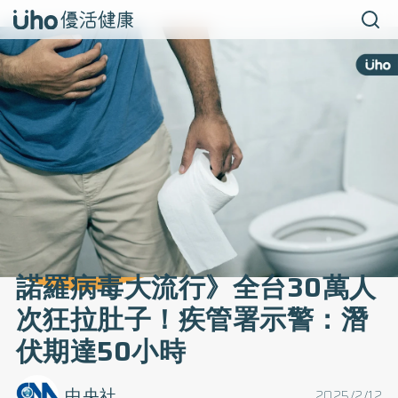
諾羅病毒大流行》全台30萬人
次狂拉肚子！疾管署示警：潛
伏期達50小時
中央社
2025/2/12