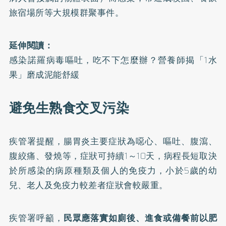
旅宿場所等大規模群聚事件。
延伸閱讀：
感染諾羅病毒嘔吐，吃不下怎麼辦？營養師揭「1水
果」磨成泥能舒緩
避免生熟食交叉污染
疾管署提醒，
腸胃炎
主要症狀為噁心、嘔吐、腹瀉、
腹絞痛、發燒等，症狀可持續1～10天，病程長短取決
於所感染的病原種類及個人的免疫力，小於5歲的幼
兒、老人及免疫力較差者症狀會較嚴重。
疾管署呼籲，
民眾應落實如廁後、進食或備餐前以肥