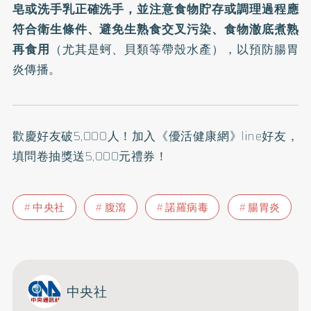
皂或洗手乳正確洗手，並注意食物貯存或調理過程應
符合衛生條件、避免生熟食交叉污染、食物澈底煮熟
再食用
（尤其是蚵、貝類等帶殼水產），以預防腸胃
炎傳播。
歡慶好友破5,000人！加入
《優活健康網》line好友
，
填問卷抽獎送5,000元禮券！
中央社
腹瀉
諾羅病毒
腸胃炎
中央社