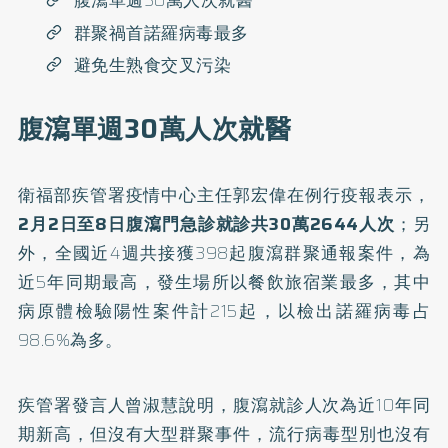
腹瀉單週30萬人次就醫
群聚禍首諾羅病毒最多
避免生熟食交叉污染
腹瀉單週30萬人次就醫
衛福部疾管署疫情中心主任郭宏偉在例行疫報表示，
2月2日至8日腹瀉門急診就診共30萬2644人次
；另
外，全國近4週共接獲398起
腹瀉群聚
通報案件，為
近5年同期最高，發生場所以餐飲旅宿業最多，其中
病原體檢驗陽性案件計215起，以檢出
諾羅病毒
占
98.6%為多。
疾管署發言人曾淑慧說明，腹瀉就診人次為近10年同
期新高，但沒有大型群聚事件，流行病毒型別也沒有