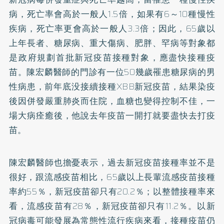
病，死亡率會高於一般人1.5倍，如果有6～10種慢性
疾病，死亡率更會高於一般人3.3倍；因此，65歲以
上年長者、糖尿病、重大傷病、肥胖、罕病等對象都
是政府規劃首批新冠疫苗接種對象，應盡快接種疫
苗。陳宏麟醫師的門診有一位50幾歲罹患糖尿病的男
性病患，前年底没接續接種XBB新冠疫苗，結果染疫
後因併發嚴重肺炎而住院，血糖也變得控制不佳，一
場大病痊癒後，他說去年疫苗一開打就要盡快去打疫
苗。
陳宏麟醫師也擔憂表示，過去新冠疫苗接種率並不是
很好，跟流感疫苗相比，65歲以上長輩流感疫苗接種
率約55％，新冠疫苗卻只有20.2％；以整體接種率來
看，流感疫苗有28％，新冠疫苗卻只有11.2％。以新
冠病毒可能發展為常態性流行疾病來看，接種疫苗仍