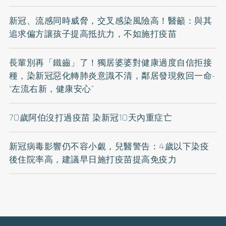
新冠、流感同時威脅，交叉感染風險高！醫籲：與其
追求偏方讓孩子提高抵抗力，不如施打疫苗
長輩別再「鐵齒」了！獨居婆婆對健康過度自信拒接
種，染新冠惡化轉肺炎意識不清，鄰居發現救回一命-
“左流右新，健康安心”
70歲阿伯沒打過疫苗 染新冠10天內重症亡
新冠病毒影響仍不容小覷，兒醫警告：4歲以下染疫
後住院率高，建議早日施打疫苗提高免疫力