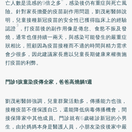
亡人數是流感的9倍之多
，感染後仍有重症與死亡風
險。針對家長擔憂的疫苗副作用問題，劉茂彬醫師說
明，兒童接種新冠疫苗的安全性已獲得臨床上的經驗
3
認證
，打疫苗後的副作用像是倦怠、食慾不振及發
燒，通常也僅持續一兩天，與感染可能發生的嚴重症
狀相比，照顧因為疫苗接種而不適的時間與精力需求
會少很多，因此建議家長應以兒童長期健康來權衡施
打疫苗的利弊。
門診
1
孩童染疫傳全家，爸爸高燒躺
1
週
劉茂彬醫師強調，兒童群聚活動多，傳播能力也強，
接種疫苗不僅保護自己，還能降低病毒傳播機會，間
接保障家中其他成員。門診就有6歲確診新冠的小男
生，由於媽媽本身是醫護人員，小朋友染疫後家中嚴