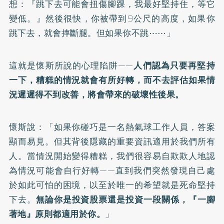
想：『跳下去可能會扭傷腳踝，我最好堅持住，等它
變低。』然後很快，你被帶到9公尺的高度，如果你
跳下去，就會摔斷腿。但如果你不跳⋯⋯」
這就是懷斯所說的心理陷阱——
人們認為只要再堅持
一下，糟糕的情況就會有所好轉，而不去評估如果情
況遲遲得不到改善，將會帶來的破壞性後果。
懷斯說：「如果你碰巧是一名熱氣球工作人員，答案
顯而易見。但其背後隱藏的重要資訊適用於我們所有
人。當情況開始變得糟糕，我們很容易自欺欺人地認
為情況可能會自行好轉——直到我們突然發現自己處
於如此可怕的困境，以至於唯一的希望就是死命堅持
下去。
無論你是投資股票還是投資一段關係，『一腳
著地』原則都適用於你。
」