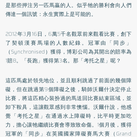
是那些押注另一匹馬贏的人。似乎牠的勝利會向人們
傳達一個訊號：永生實際上是可能的。
2012年3月16日，6萬5千名觀眾前來觀看比賽，創下
了契頓漢賽馬場的人數紀錄。冠軍由「同步」
（Synchronised）獲得，博彩公司為其開出的賠率為
1賠8。「長跑」獲得第3名。那「考托之星」呢？
這匹馬處於領先地位，並且順利跳過了前面的幾個障
礙，但在跳過第9個障礙之後，騎師沃爾什決定停止
比賽，將這匹精心裝扮過的馬送回比賽結束區域，並
卸下鞍具，這讓觀眾感到非常懊惱。沃爾什說，他感
覺「考托之星」在通過水上障礙時，比平時更加吃
力，擔心讓牠繼續比賽會導致致命傷。1個月後，獲得
冠軍的「同步」在英國國家障礙賽馬大賽（Grand