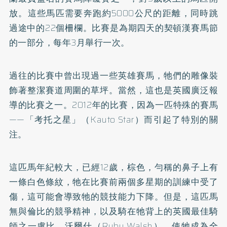
放。這些馬匹需要奔跑約5000公尺的距離，同時跳
過途中的22個柵欄。比賽是為期四天的契頓漢賽馬節
的一部分，每年3月舉行一次。
過往的比賽中曾出現過一些英雄賽馬，牠們的雕像裝
飾著整潔賽道周圍的草坪。當然，這也是英國廣泛報
導的比賽之一。2012年的比賽，因為一匹特殊的賽馬
——「考托之星」（Kauto Star）而引起了特別的關
注。
這匹馬年紀較大，已經12歲，棕色，勻稱的鼻子上有
一條白色條紋，牠在比賽前兩個多星期的訓練中受了
傷，這可能會導致牠的競技能力下降。但是，這匹馬
無與倫比的競爭精神，以及騎在牠背上的英國最佳騎
師之一盧比．沃爾什（Ruby Walsh），使牠成為全