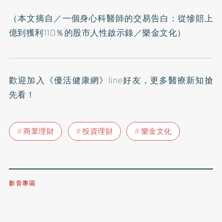
（本文摘自／
一個身心科醫師的交易告白：從慘賠上
億到獲利110％的股市人性啟示錄
／樂金文化）
歡迎加入
《優活健康網》line好友
，更多醫療新知搶
先看！
商業理財
投資理財
樂金文化
影音專區
0809-091-257
立即撥打服務專線
開啟聲音