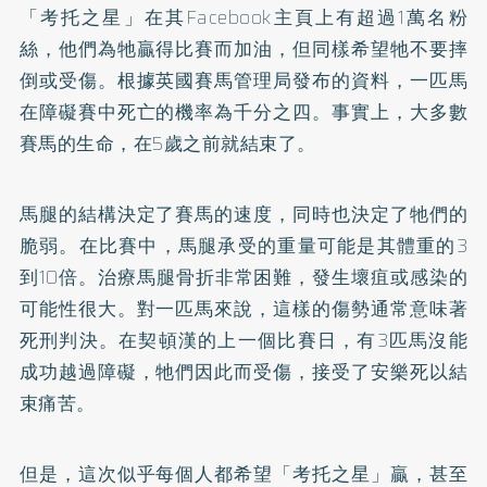
「考托之星」在其Facebook主頁上有超過1萬名粉
絲，他們為牠贏得比賽而加油，但同樣希望牠不要摔
倒或受傷。根據英國賽馬管理局發布的資料，一匹馬
在障礙賽中死亡的機率為千分之四。事實上，大多數
賽馬的生命，在5歲之前就結束了。
馬腿的結構決定了賽馬的速度，同時也決定了牠們的
脆弱。在比賽中，馬腿承受的重量可能是其體重的3
到10倍。治療馬腿骨折非常困難，發生壞疽或感染的
可能性很大。對一匹馬來說，這樣的傷勢通常意味著
死刑判決。在契頓漢的上一個比賽日，有3匹馬沒能
成功越過障礙，牠們因此而受傷，接受了安樂死以結
束痛苦。
但是，這次似乎每個人都希望「考托之星」贏，甚至