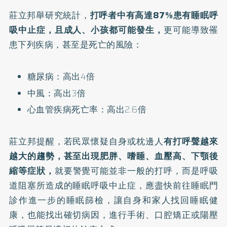
莊立邦舉研究統計，
打呼者中有高達87%患有睡眠呼
吸中止症，且成人、小孩都可能發生，
更可能導致罹
患下列疾病，甚至是死亡的風險：
糖尿病：高出4倍
中風：高出3倍
心血管疾病死亡率：高出2.6倍
莊立邦提醒，若民眾懷疑自身或枕邊人
有打呼聲越來
越大的趨勢，甚至出現肥胖、嗜睡、血壓高、下顎後
縮等症狀，
就要警覺可能並非一般的打呼，而是呼吸
道阻塞所造成的睡眠呼吸中止症，應盡快前往睡眠門
診作進一步的睡眠篩檢，讓自身和家人找回睡眠健
康，也能找出確切病因，進行手術、口腔矯正或陽壓