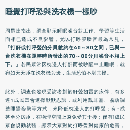
睡覺打呼恐與洗衣機一樣吵
周昆達指出，調查顯示睡眠噪音對工作、學習等生活
面相已造成不良影響，尤以打呼聲噪音最為常見，
「打鼾或打呼聲的分貝數約在40～80之間，已與一
台洗衣機在運轉時所發出的70～80分貝噪音不相上
下。」
若民眾常因枕邊人打鼾而被吵醒中止睡眠，就
宛如天天睡在洗衣機旁邊，生活恐怕不堪其擾。
此外，調查也發現受訪者對於鼾聲如雷的床伴，有多
達4成民眾會選擇默默忍讓，或利用戴耳塞、協助調
整睡覺姿勢等方式，來降低枕邊人的打呼聲；有2成
甚至分房睡，在物理空間上避免受其干擾；僅有1成民
眾會規勸就醫，顯示大眾對於打呼聲對健康的危害，