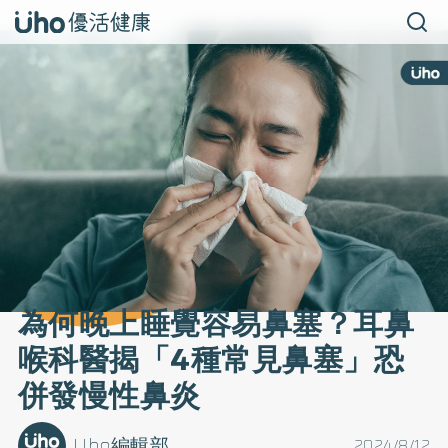
為何晚上睡覺容易鼻塞？耳鼻
喉科醫揭「4種常見鼻塞」恐
併發慢性鼻炎
Uho編輯部
2024/8/12