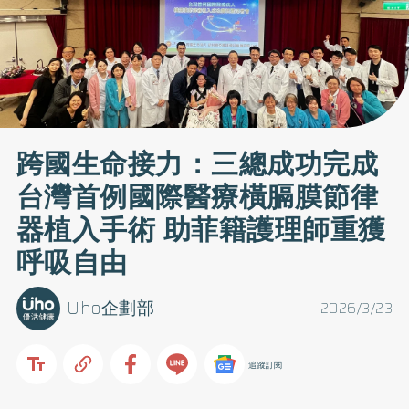
跨國生命接力：三總成功完成
台灣首例國際醫療橫膈膜節律
器植入手術 助菲籍護理師重獲
呼吸自由
Uho企劃部
2026/3/23
追蹤訂閱