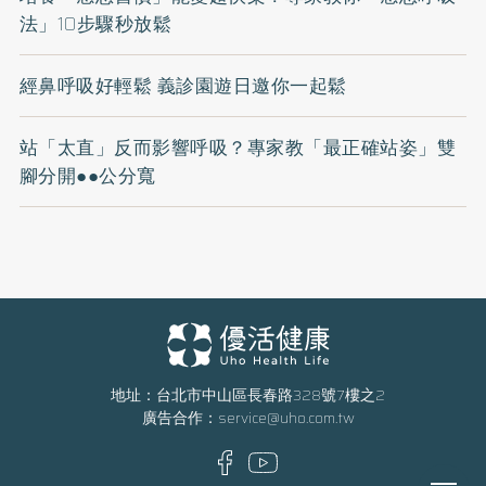
法」10步驟秒放鬆
經鼻呼吸好輕鬆 義診園遊日邀你一起鬆
站「太直」反而影響呼吸？專家教「最正確站姿」雙
腳分開●●公分寬
地址：台北市中山區長春路328號7樓之2
廣告合作：
service@uho.com.tw