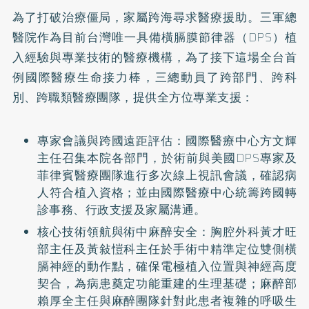
為了打破治療僵局，家屬跨海尋求醫療援助。三軍總
醫院作為目前台灣唯一具備橫膈膜節律器（DPS）植
入經驗與專業技術的醫療機構，為了接下這場全台首
例國際醫療生命接力棒，三總動員了跨部門、跨科
別、跨職類醫療團隊，提供全方位專業支援：
專家會議與跨國遠距評估：國際醫療中心方文輝
主任召集本院各部門，於術前與美國DPS專家及
菲律賓醫療團隊進行多次線上視訊會議，確認病
人符合植入資格；並由國際醫療中心統籌跨國轉
診事務、行政支援及家屬溝通。
核心技術領航與術中麻醉安全：胸腔外科黃才旺
部主任及黃敍愷科主任於手術中精準定位雙側橫
膈神經的動作點，確保電極植入位置與神經高度
契合，為病患奠定功能重建的生理基礎；麻醉部
賴厚全主任與麻醉團隊針對此患者複雜的呼吸生