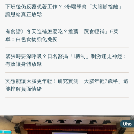
下班後仍反覆想著工作？3步驟學會「大腦斷捨離」
讓思緒真正放鬆
有食譜》冬天進補怎麼吃？推薦「蔬食輕補」6菜
單：白色食物強化免疫
緊張時要深呼吸？日名醫揭「1機制」刺激迷走神經：
有效讓身體放鬆
冥想能讓大腦更年輕！研究實測「大腦年輕7歲半」還
能排解負面情緒