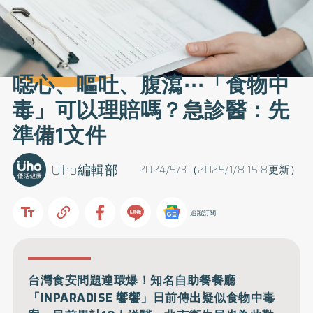
噁心、嘔吐、腹瀉⋯「食物中
毒」可以理賠嗎？急診醫：先
準備1文件
Uho編輯部
2024/5/3（2025/1/8 15:8更新）
追蹤訂閱
台灣食安問題連環爆！知名自助餐餐廳
「INPARADISE 饗饗」日前傳出疑似食物中毒