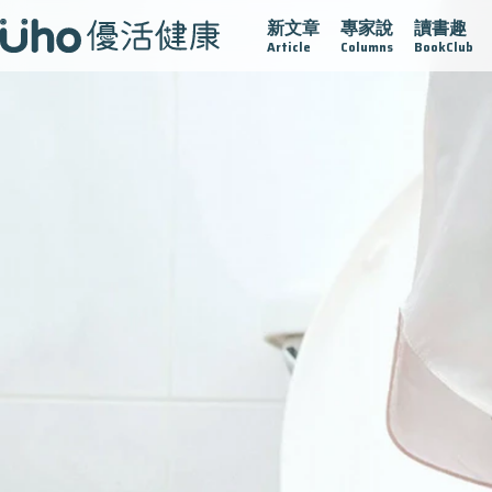
新文章
專家說
讀書趣
沾黏
守護腺在
疫情保衛戰
再生醫學
愛的未來視
Article
Columns
BookClub