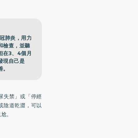
新冠肺炎，用力
和檢查，並聽
但在3、4個月
發現自己是
善。
尿失禁」或「停經
或陰道乾澀，可以
尷尬。