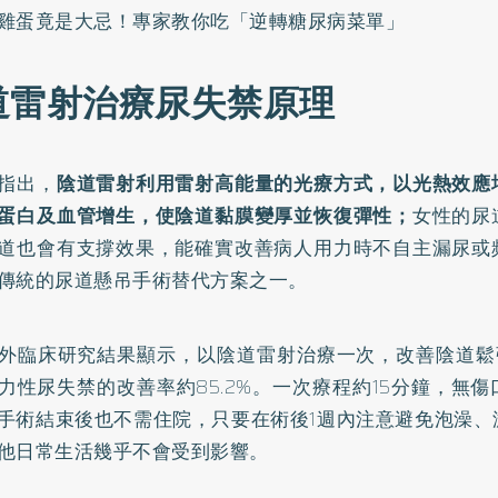
雞蛋竟是大忌！專家教你吃「逆轉糖尿病菜單」
道雷射治療尿失禁原理
指出，
陰道雷射利用雷射高能量的光療方式，以光熱效應
蛋白及血管增生，使陰道黏膜變厚並恢復彈性；
女性的尿
道也會有支撐效果，能確實改善病人用力時不自主漏尿或
傳統的尿道懸吊手術替代方案之一。
外臨床研究結果顯示，以陰道雷射治療一次，改善陰道鬆弛
力性尿失禁的改善率約85.2%。一次療程約15分鐘，無
手術結束後也不需住院，只要在術後1週內注意避免泡澡、
他日常生活幾乎不會受到影響。