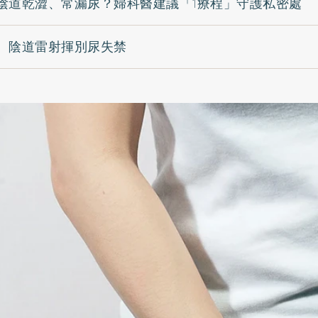
陰道乾澀、常漏尿？婦科醫建議「1療程」守護私密處
 陰道雷射揮別尿失禁