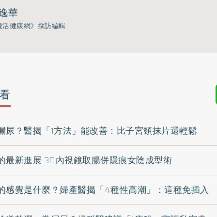
逸華
優活健康網》採訪編輯
看
漏尿？醫揭「1方法」能改善：比子宮頸抹片還輕鬆
的最新進展 3D內視鏡取腸併隱痕女陰成型術
的感覺是什麼？婦產醫揭「4種性高潮」：這種免插入