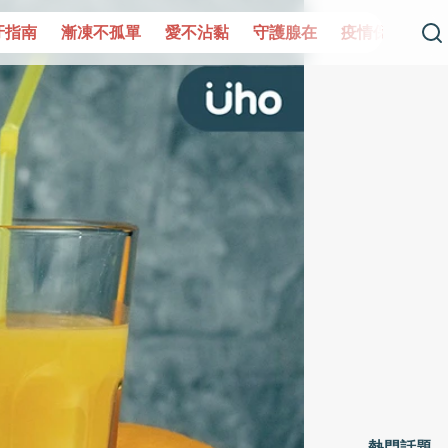
單
愛不沾黏
守護腺在
疫情保衛戰
再生醫學
愛的未
熱門話題