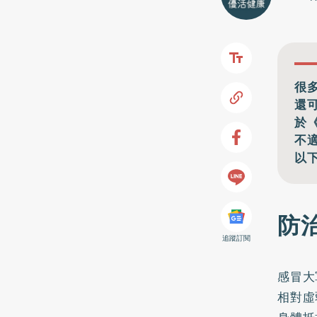
很
還
於
不
以
防
追蹤訂閱
感冒大
相對虛