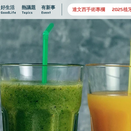
好生活
熱議題
有新事
守護骨骼健康
達文西手術專欄
2025植牙指南
漸凍不孤
GoodLife
Topics
Event