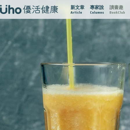
新文章
專家說
讀書趣
疫情保衛戰
再生醫學
愛的未來視
認識攝護腺肥大
Article
Columns
BookClub