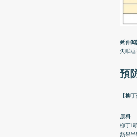
延伸閱
失眠睡
預
【柳丁
原料
柳丁1
蘋果半