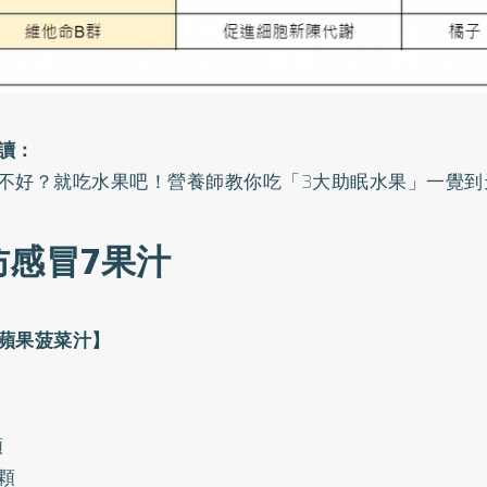
讀：
不好？就吃水果吧！營養師教你吃「3大助眠水果」一覺到
防感冒7果汁
蘋果菠菜汁】
顆
顆