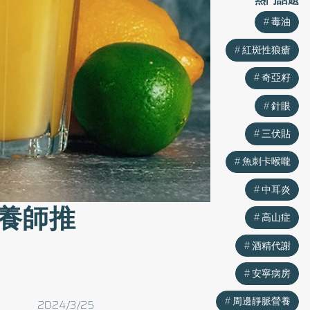
毒油
紅斑性狼瘡
奇亞籽
針眼
三伏貼
魚刺卡喉嚨
中耳炎
養師推
高山症
酒精代謝
安寧病房
周邊靜脈營養
2024/3/25