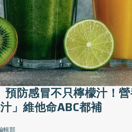
》預防感冒不只檸檬汁！營
果汁」維他命ABC都補
o編輯部