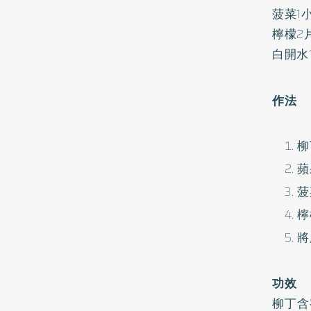
菠菜1
檸檬2
白開水
作法
柳
蘋
菠
檸
將
功效
柳丁含