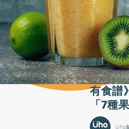
有食譜
「7種
Uh