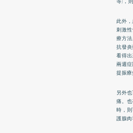
等)，
此外，
刺激性
療方法
抗發炎
看得出
兩週症
提振療
另外也
痛。也
時，則
護腺肉