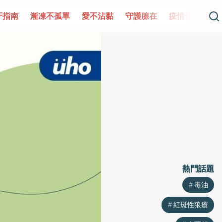
單
愛不沾黏
守護腺在
疫情保衛戰
再生醫學
愛的未
熱門話題
熱門話題
毒油
毒油
紅斑性狼瘡
紅斑性狼瘡