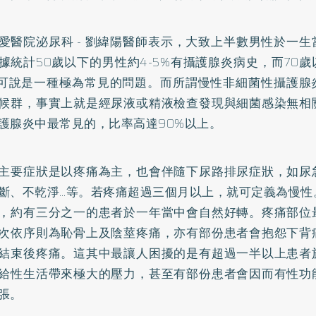
愛醫院泌尿科 - 劉緯陽醫師表示，大致上半數男性於一
據統計50歲以下的男性約4-5%有攝護腺炎病史，而70
，可說是一種極為常見的問題。而所謂慢性非細菌性攝護腺
候群，事實上就是經尿液或精液檢查發現與細菌感染無相
護腺炎中最常見的，比率高達90%以上。
主要症狀是以疼痛為主，也會伴隨下尿路排尿症狀，如尿
斷、不乾淨…等。若疼痛超過三個月以上，就可定義為慢性
，約有三分之一的患者於一年當中會自然好轉。疼痛部位
次依序則為恥骨上及陰莖疼痛，亦有部份患者會抱怨下背
結束後疼痛。這其中最讓人困擾的是有超過一半以上患者
給性生活帶來極大的壓力，甚至有部份患者會因而有
性功
張。