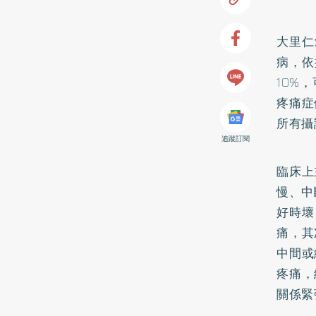
大里仁
病，依
10%
疼痛症
所有攝
追蹤訂閱
臨床上
慢、中
好時壞
痛，其
中間或
疼痛，
關係緊