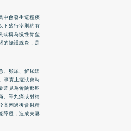
生當中會發生這種疾
歲以下盛行率則約有
炎或稱為慢性骨盆
關的攝護腺炎，是
急、頻尿、解尿緩
。事實上症狀會時
最常見為會陰部疼
痛、睪丸痛或射精
於高潮過後會射精
能障礙
，造成夫妻