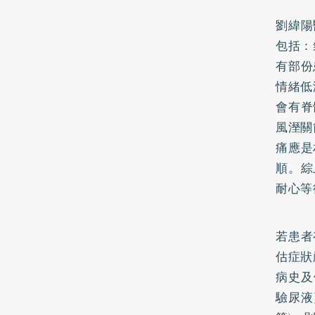
劉緯陽
包括：
有部份
情緒低
會有脊
風溼關
痛應是
順。綜
耐心等
若患者
估症狀
病史及
驗尿液