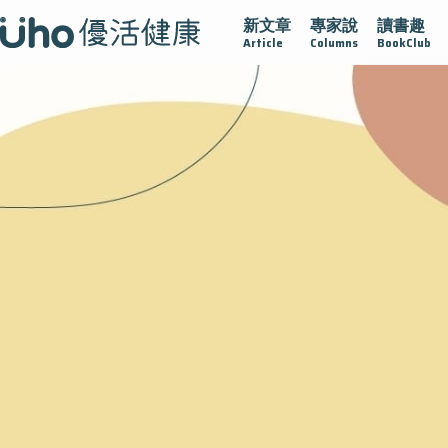
新文章
專家說
讀書趣
疫情保衛戰
再生醫學
愛的未來視
認識攝護腺肥大
Article
Columns
BookClub