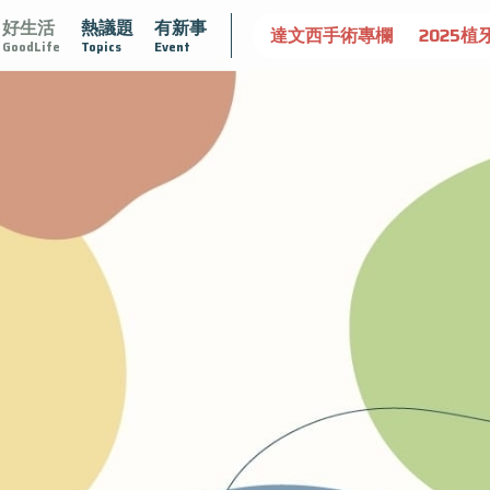
好生活
熱議題
有新事
守護骨骼健康
達文西手術專欄
2025植牙指南
漸凍不孤
GoodLife
Topics
Event