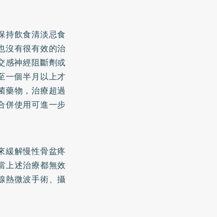
保持飲食清淡忌食
也沒有很有效的治
交感神經阻斷劑或
至一個半月以上才
菌藥物，治療超過
合併使用可進一步
來緩解慢性骨盆疼
當上述治療都無效
腺熱微波手術、攝