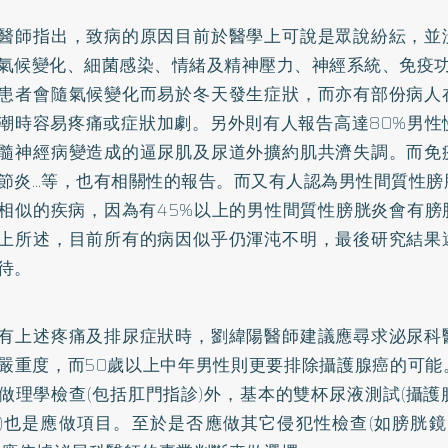
醫師指出，致病的原因目前於醫學上可說是眾說紛紜，並
氣候變化、細菌感染、情緒及精神壓力、神經系統、免疫功
患者會隨氣候變化而易於冬天發生症狀，而亦有部份病人
潮時容易疼痛或症狀加劇。另外則有人報告高達80%男性
髓神經病變造成的逼尿肌及尿道外擴約肌共濟失調。而免
節炎…等，也有相關性的報告。而又有人認為男性間質性膀
相似的疾病，因為有45%以上的男性間質性膀胱炎會有膀
上所述，目前所有的病因似乎仍渾沌不明，最後研究結果
待。
有上述疼痛及排尿症狀時，劉緯陽醫師建議應尋求泌尿科
嚴重度，而50歲以上中年男性則更要排除攝護腺癌的可能
做理學檢查(包括肛門指診)外，基本的雙杯尿液測試(攝
)也是應做項目。至於是否應做其它侵犯性檢查(如膀胱鏡