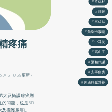
奇亞籽
奇亞籽
針眼
針眼
三伏貼
三伏貼
魚刺卡喉嚨
魚刺卡喉嚨
精疼痛
中耳炎
中耳炎
高山症
高山症
酒精代謝
酒精代謝
安寧病房
安寧病房
2/3/15 18:59更新）
周邊靜脈營養
周邊靜脈營養
肥大及攝護腺癌則
見的問題，也是50
及攝護腺癌)。