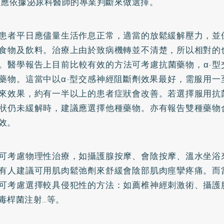
則應依據泌尿科醫師的專業判斷來做選擇。
患者平日應儘量生活作息正常，適當的放鬆緩解壓力，並
食物及飲料。治療上由於致病機轉並不清楚，所以相對的
。醫學報告上目前比較有效的方法可考慮抗菌藥物，α-型
藥物。這當中以α-型交感神經阻斷劑效果最好，需服用一
來效果，約有一半以上的患者症狀會改善。若選擇服用抗
狀仍未緩解時，建議應選擇他種藥物。亦有報告雙種藥物
效。
可考慮物理性治療，如攝護腺按摩、會陰按摩、溫水坐浴
有人建議可用肌肉鬆弛劑來舒緩會陰部肌肉痙攣疼痛。而
可考慮選擇較具侵犯性的方法：如薦椎神經刺激術、攝護
毒桿菌注射…等。