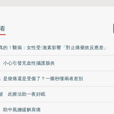
看
真的！醫揭：女性受1激素影響「對止痛藥效反應差」
 小心引發充血性攝護腺炎
」是痠痛還是受傷了？一圖秒懂兩者差別
醒 此療法助一夜好眠
 助中風嬤緩解肩痛