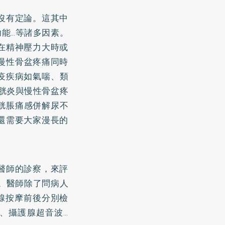
沒有定論。這其中
能…等諸多因素。
在精神壓力大時或
慢性骨盆疼痛同時
疫疾病如
氣喘
、類
胱炎與慢性骨盆疼
胱脹痛感併解尿不
還需要大家漫長的
醫師的診察，來評
。醫師除了問病人
護腺按摩前後分別檢
、攝護腺超音波…