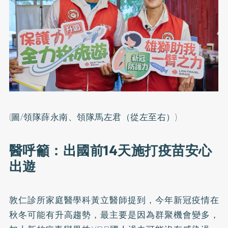
(圖/領隊薛永南、領隊馬左君（從左至右）)
醫呼籲：出國前14天施打疫苗安心
出遊
敦仁診所家庭醫學科黃立醫師提到，今年新冠疫情在
秋冬可能有升高趨勢，最主要是因為群聚機會變多，