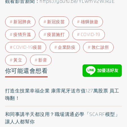
觀看影音新聞：
https://youtu.be/YLwmV2WJkuE
新冠肺炎
新冠疫苗
雄獅旅遊
疫情升溫
疫苗施打
COVID-19
COVID-19疫苗
企業防疫
敦仁診所
黃立
影音
你可能還會想看
打造生技業幸福企業 康霈尾牙送市值127萬股票 員工
嗨翻！
和同事講半天都沒用？職場溝通必學「SCARF模型」
讓人人都幫你