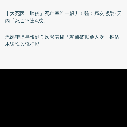
十大死因「肺炎」死亡率唯一飆升！醫：癌友感染7天
內「死亡率達4成」
流感季提早報到？疾管署揭「就醫破10萬人次」推估
本週進入流行期