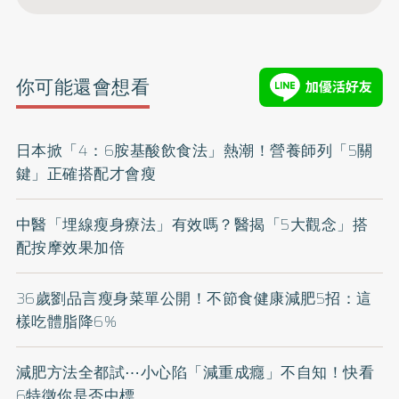
你可能還會想看
日本掀「4：6胺基酸飲食法」熱潮！營養師列「5關
鍵」正確搭配才會瘦
中醫「埋線瘦身療法」有效嗎？醫揭「5大觀念」搭
配按摩效果加倍
36歲劉品言瘦身菜單公開！不節食健康減肥5招：這
樣吃體脂降6%
減肥方法全都試⋯小心陷「減重成癮」不自知！快看
6特徵你是否中標