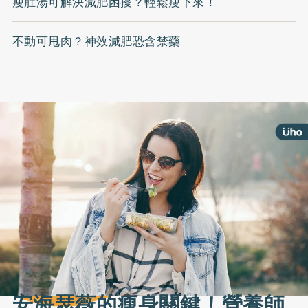
瘦肚湯可解決減肥困擾？輕鬆瘦下來！
不動可甩肉？神效減肥恐含禁藥
安海瑟薇的瘦身關鍵！營養師