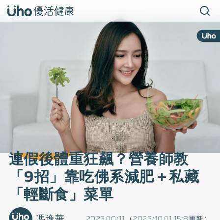
連假後體重狂飆？營養師教
「9招」靠吃佛系減肥＋私藏
「輕斷食」菜單
馮逸華
2023/10/11（2023/10/11 15:8更新）