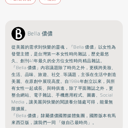
Bella 儂儂
從美麗的需求到快樂的靈魂，「Bella 儂儂」以女性為
發聲主體，是台灣第一本女性時尚雜誌，
歷史最悠
久、創刊41年最久的全方位女性時尚精品雜誌。
「Bella 儂儂」內容議題除了時尚之外，更橫跨美妝、
生活、品味、旅遊、
社交...等議題，主張在生活中創造
美麗、在原創中展現高度。
自1984年創立以來，與所
有女性一起成長、與時俱進，
除了平面雜誌之外，更
整合網站、電子雜誌、手機應用程式、圖書、
Social
Media，讓美麗與快樂的閱讀養分隨處可得，能量無
限擴展。
「Bella 儂儂」隸屬儂儂國際媒體集團，國際版本有馬
來西亞版，讓我們一同 「做自己最時尚」。