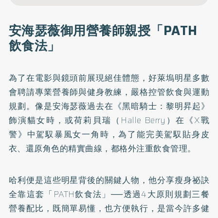
安海瑟薇御用營養師親授「PATH
飲食法」
為了在電影與鏡頭前展現絕佳體態，好萊塢明星多數
會聘請專業營養師與健身教練，嚴格控管飲食與運動
規劃。像是安海瑟薇過去在《黑暗騎士：黎明昇起》
飾演貓女時，或荷莉貝瑞（Halle Berry）在《X戰
警》中駕馭暴風女一角時，為了能完美駕馭貼身皮
衣、還原角色的精實曲線，都格外注重飲食管理。
哈利便是這些明星背後的關鍵人物，他分享瘦身祕訣
全靠這套「PATH飲食法」──透過4大原則規劃三餐
營養配比，既簡單易懂，也方便執行，是當今許多健