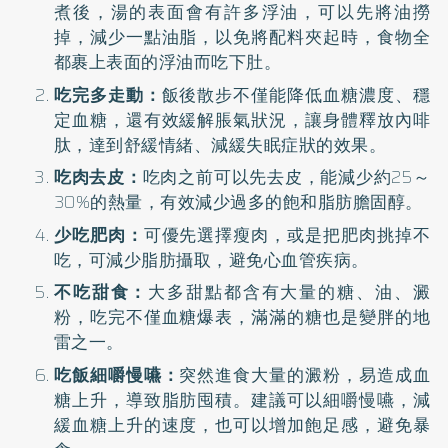
煮後，湯的表面會有許多浮油，可以先將油撈
掉，減少一點油脂，以免將配料夾起時，食物全
都裹上表面的浮油而吃下肚。
吃完多走動：
飯後散步不僅能降低血糖濃度、穩
定血糖，還有效緩解脹氣狀況，讓身體釋放內啡
肽，達到舒緩情緒、減緩失眠症狀的效果。
吃肉去皮：
吃肉之前可以先去皮，能減少約25～
30%的熱量，有效減少過多的飽和脂肪膽固醇。
少吃肥肉：
可優先選擇瘦肉，或是把肥肉挑掉不
吃，可減少脂肪攝取，避免心血管疾病。
不吃甜食：
大多甜點都含有大量的糖、油、澱
粉，吃完不僅血糖爆表，滿滿的糖也是變胖的地
雷之一。
吃飯細嚼慢嚥：
突然進食大量的澱粉，易造成血
糖上升，導致脂肪囤積。建議可以細嚼慢嚥，減
緩血糖上升的速度，也可以增加飽足感，避免暴