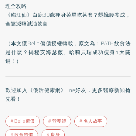
理全攻略
《臨江仙》白鹿30歲瘦身菜單吃甚麼？螞蟻腰養成，
全靠減鹽減油飲食
（本文獲Bella儂儂授權轉載，原文為：
PATH飲食法
是什麼？揭秘安海瑟薇、哈莉貝瑞成功瘦身4大關
鍵！
）
歡迎加入
《優活健康網》line好友
，更多醫療新知搶
先看！
Bella儂儂
營養師
名人故事
飲食習慣
瘦身