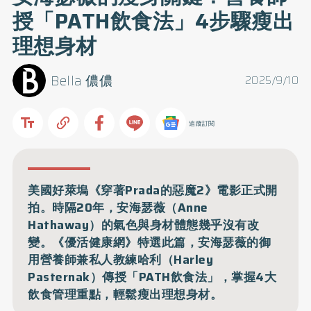
授「PATH飲食法」4步驟瘦出
理想身材
Bella 儂儂
2025/9/10
追蹤訂閱
美國好萊塢《穿著Prada的惡魔2》電影正式開
拍。時隔20年，安海瑟薇（Anne
Hathaway）的氣色與身材體態幾乎沒有改
變。《優活健康網》特選此篇，安海瑟薇的御
用營養師兼私人教練哈利（Harley
Pasternak）傳授「PATH飲食法」，掌握4大
飲食管理重點，輕鬆瘦出理想身材。