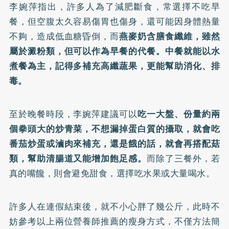
李婉萍指出，許多人為了減肥斷食，常選擇不吃早
餐，但空腹太久容易傷胃也傷身，還可能因身體熱量
不夠，造成低血糖昏倒，而
燕麥奶含膳食纖維，雖然
屬於澱粉類，但可以作為早餐的代餐。中餐就能以水
煮餐為主，記得多補充高纖蔬果，更能幫助消化、排
毒。
至於晚餐時段，李婉萍建議可以
吃一大盤、份量約兩
個拳頭大的炒青菜，不想漏掉蛋白質的攝取，就會吃
番茄炒蛋或滷肉來補充，還是餓的話，就會再搭配菇
類，幫助清腸道又能增加飽足感。
而除了三餐外，若
真的嘴饞，則會避免甜食，選擇吃水果或大量喝水。
許多人在連假結束後，就不小心胖了幾公斤，此時不
妨參考以上兩位營養師推薦的瘦身方式，不僅方法簡