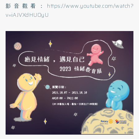
影音觀看：
https://www.youtube.com/watch?
v=iAJVXdHUOyU​​​​​​​