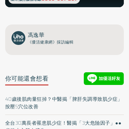
馮逸華
《優活健康網》採訪編輯
你可能還會想看
40歲後肌肉量狂掉？中醫揭「脾肝失調導致肌少症」
按壓5穴位改善
全台30萬長者罹患肌少症！醫揭「3大危險因子」●●