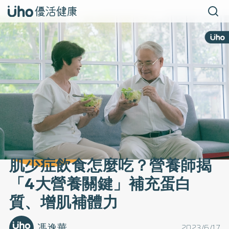
肌少症飲食怎麼吃？營養師揭
「4大營養關鍵」補充蛋白
質、增肌補體力
馮逸華
2023/6/17