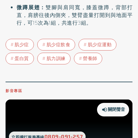
微蹲展翅：
雙腳與肩同寬，膝蓋微蹲，背部打
直，肩膀往後內側夾，雙臂盡量打開到與地面平
行，可15次為1組，共進行3組。
肌少症
肌少症飲食
肌少症運動
蛋白質
肌力訓練
營養師
影音專區
關閉聲音
0809-091-257
立即撥打服務專線