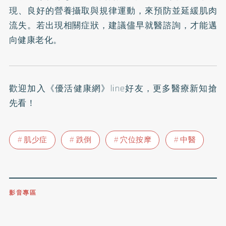
現、良好的營養攝取與規律運動，來預防並延緩肌肉
流失。若出現相關症狀，建議儘早就醫諮詢，才能邁
向健康老化。
歡迎加入
《優活健康網》line好友
，更多醫療新知搶
先看！
肌少症
跌倒
穴位按摩
中醫
影音專區
0809-091-257
立即撥打服務專線
開啟聲音