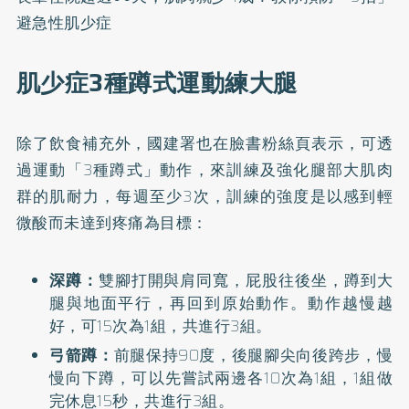
避急性肌少症
肌少症3種蹲式運動練大腿
除了飲食補充外，國建署也在
臉書粉絲頁
表示，可透
過運動「3種蹲式」動作，來訓練及強化腿部大肌肉
群的肌耐力，每週至少3次，訓練的強度是以感到輕
微酸而未達到疼痛為目標：
深蹲：
雙腳打開與肩同寬，屁股往後坐，蹲到大
腿與地面平行，再回到原始動作。動作越慢越
好，可15次為1組，共進行3組。
弓箭蹲：
前腿保持90度，後腿腳尖向後跨步，慢
慢向下蹲，可以先嘗試兩邊各10次為1組，1組做
完休息15秒，共進行3組。