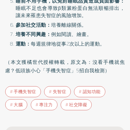
睡前不用手機，以免對睡眠品質造成負面影響：
睡眠不足也會導致β類澱粉蛋白無法順暢排出，
讓未來罹患失智症的風險增加。
參加社交活動：
培養離線關係。
培養不同興趣：
例如閱讀、繪畫。
運動：
每週規律地從事2次以上的運動。
（本文獲橘世代授權轉載，原文為：
沒看手機就焦
慮？低頭族小心「手機失智症」5招自我檢測
）
手機失智症
失智症
認知功能
大腦
專注力
社交障礙