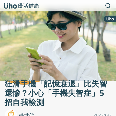
狂滑手機「記憶衰退」比失智
還慘？小心「手機失智症」5
招自我檢測
橘世代
2023/6/7