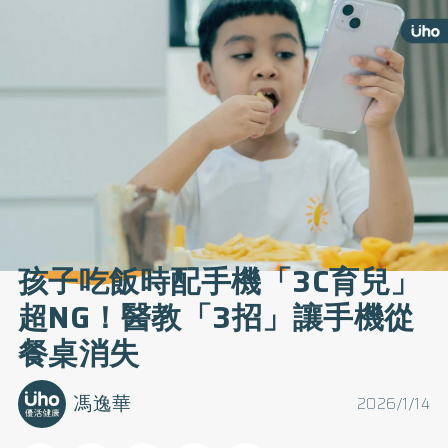
孩子吃飯時配手機「3C育兒」
超NG！醫教「3招」讓手機從
餐桌消失
馮逸華
2026/1/14