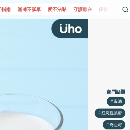
單
愛不沾黏
守護腺在
疫情保衛戰
再生醫學
愛的
熱門話題
熱門話題
毒油
毒油
紅斑性狼瘡
紅斑性狼瘡
奇亞籽
奇亞籽