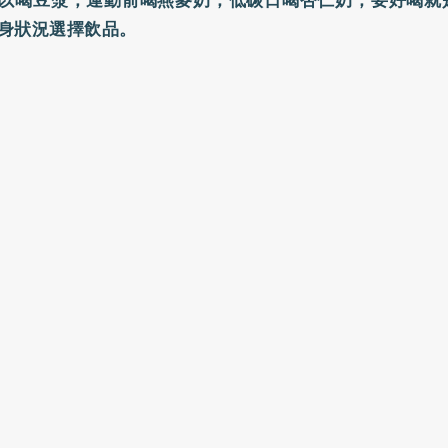
以喝豆漿；運動前喝燕麥奶，低碳日喝杏仁奶，要好喝就
身狀況選擇飲品。