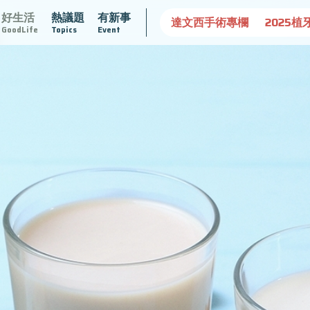
好生活
熱議題
有新事
守護骨骼健康
達文西手術專欄
2025植牙指南
漸凍不孤
GoodLife
Topics
Event