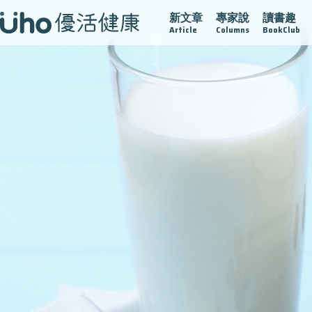
新文章
專家說
讀書趣
疫情保衛戰
再生醫學
愛的未來視
認識攝護腺肥大
Article
Columns
BookClub