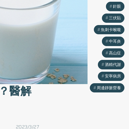
針眼
針眼
三伏貼
三伏貼
魚刺卡喉嚨
魚刺卡喉嚨
中耳炎
中耳炎
高山症
高山症
酒精代謝
酒精代謝
安寧病房
安寧病房
？醫解
周邊靜脈營養
周邊靜脈營養
2023/3/27