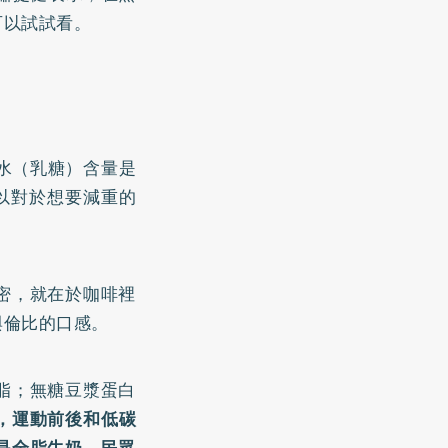
可以試試看。
碳水（乳糖）含量是
以對於想要減重的
密，就在於咖啡裡
與倫比的口感。
脂；無糖豆漿蛋白
，運動前後和低碳