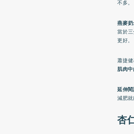
不多。
燕麥奶
當於三
更好。
蕭捷健
肌肉中
延伸閱
減肥就
杏