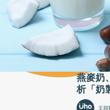
燕麥奶
析「奶
王韻