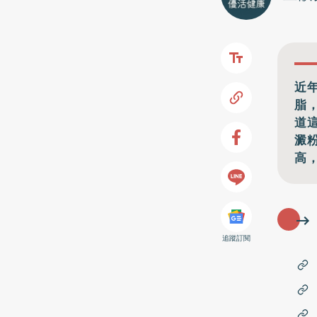
近
脂
道
澱
高
追蹤訂閱