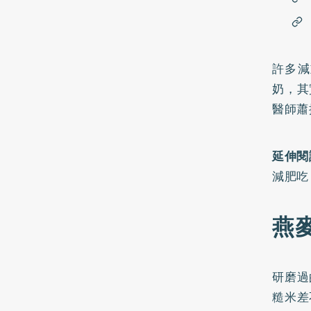
許多減
奶，其
醫師蕭
延伸閱
減肥吃
燕
研磨過
糙米差