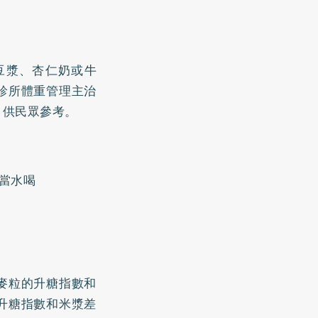
豆漿、杏仁奶或牛
診所體重管理主治
，供民眾參考。
當水喝
麥粒的升糖指數和
升糖指數和米漿差