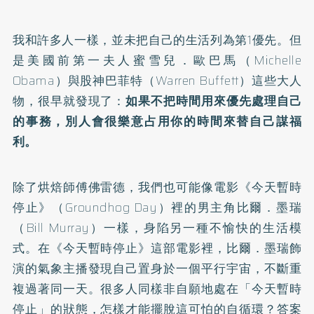
我和許多人一樣，並未把自己的生活列為第1優先。但
是美國前第一夫人蜜雪兒．歐巴馬（Michelle
Obama）與股神巴菲特（Warren Buffett）這些大人
物，很早就發現了：
如果不把時間用來優先處理自己
的事務，別人會很樂意占用你的時間來替自己謀福
利。
除了烘焙師傅佛雷德，我們也可能像電影《今天暫時
停止》（Groundhog Day）裡的男主角比爾．墨瑞
（Bill Murray）一樣，身陷另一種不愉快的生活模
式。在《今天暫時停止》這部電影裡，比爾．墨瑞飾
演的氣象主播發現自己置身於一個平行宇宙，不斷重
複過著同一天。很多人同樣非自願地處在「今天暫時
停止」的狀態，怎樣才能擺脫這可怕的自循環？答案