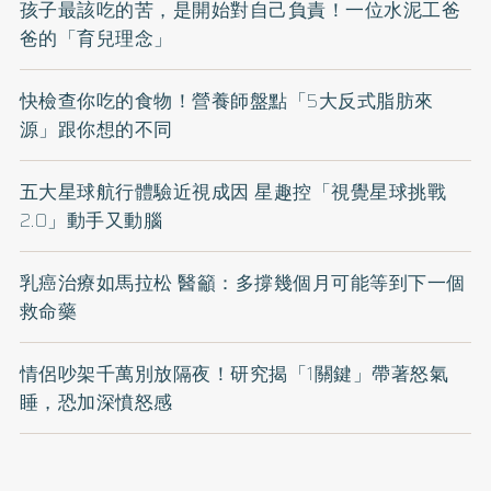
孩子最該吃的苦，是開始對自己負責！一位水泥工爸
爸的「育兒理念」
快檢查你吃的食物！營養師盤點「5大反式脂肪來
源」跟你想的不同
五大星球航行體驗近視成因 星趣控「視覺星球挑戰
2.0」動手又動腦
乳癌治療如馬拉松 醫籲：多撐幾個月可能等到下一個
救命藥
情侶吵架千萬別放隔夜！研究揭「1關鍵」帶著怒氣
睡，恐加深憤怒感