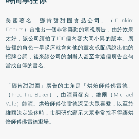
時間掌控你
美國著名「鄧肯甜甜圈食品公司」（Dunkin’
Donuts）曾推出一個非常轟動的電視廣告，由於效果
太好，該公司續拍了100個內容大同小異的版本。廣
告裡的角色一早起床就會向他的室友或配偶說出他的
招牌台詞，後來該公司的創辦人甚至拿這個廣告金句
當成自傳的書名。
「鄧肯甜甜圈」廣告的主角是「烘焙師傅佛雷德」
（Fred the Baker），由演員麥克．維爾（Michael
Vale）飾演。烘焙師傅佛雷德深受大眾喜愛，以至於
維爾決定退休時，市調研究顯示大眾非常捨不得讓烘
焙師傅佛雷德退場。