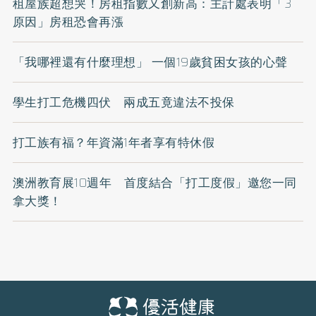
租屋族超想哭！房租指數又創新高：主計處表明「3
原因」房租恐會再漲
「我哪裡還有什麼理想」 一個19歲貧困女孩的心聲
學生打工危機四伏 兩成五竟違法不投保
打工族有福？年資滿1年者享有特休假
澳洲教育展10週年 首度結合「打工度假」邀您一同
拿大獎！