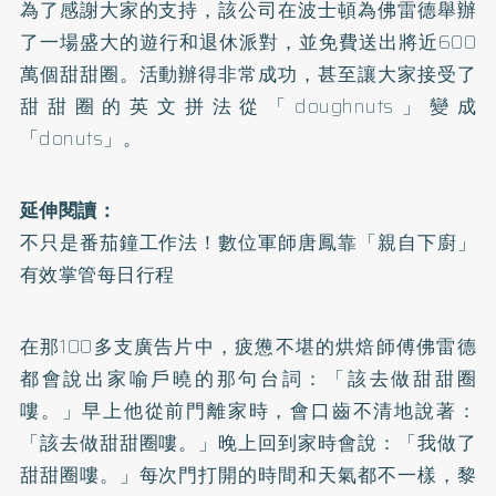
為了感謝大家的支持，該公司在波士頓為佛雷德舉辦
了一場盛大的遊行和退休派對，並免費送出將近600
萬個甜甜圈。活動辦得非常成功，甚至讓大家接受了
甜甜圈的英文拼法從「doughnuts」變成
「donuts」。
延伸閱讀：
不只是番茄鐘工作法！數位軍師唐鳳靠「親自下廚」
有效掌管每日行程
在那100多支廣告片中，疲憊不堪的烘焙師傅佛雷德
都會說出家喻戶曉的那句台詞：「該去做甜甜圈
嘍。」早上他從前門離家時，會口齒不清地說著：
「該去做甜甜圈嘍。」晚上回到家時會說：「我做了
甜甜圈嘍。」每次門打開的時間和天氣都不一樣，黎