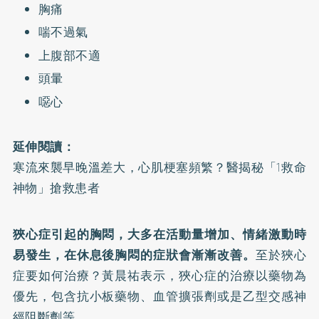
胸痛
喘不過氣
上腹部不適
頭暈
噁心
延伸閱讀：
寒流來襲早晚溫差大，心肌梗塞頻繁？醫揭秘「1救命
神物」搶救患者
狹心症引起的胸悶，大多在活動量增加、情緒激動時
易發生，在休息後胸悶的症狀會漸漸改善。
至於狹心
症要如何治療？黃晨祐表示，狹心症的治療以藥物為
優先，包含抗小板藥物、血管擴張劑或是乙型交感神
經阻斷劑等。