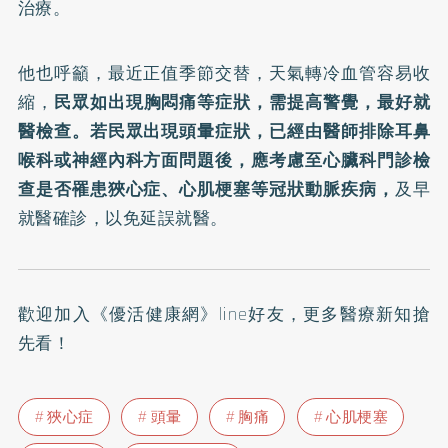
治療。
他也呼籲，最近正值季節交替，天氣轉冷血管容易收
縮，
民眾如出現胸悶痛等症狀，需提高警覺，最好就
醫檢查。若民眾出現頭暈症狀，已經由醫師排除耳鼻
喉科或神經內科方面問題後，應考慮至心臟科門診檢
查是否罹患狹心症、心肌梗塞等冠狀動脈疾病，
及早
就醫確診，以免延誤就醫。
歡迎加入
《優活健康網》line好友
，更多醫療新知搶
先看！
狹心症
頭暈
胸痛
心肌梗塞