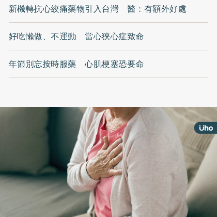
新機轉抗心絞痛藥物引入台灣 醫：有額外好處
好吃懶做、不運動 當心狹心症致命
年節別忘按時服藥 心肌梗塞恐要命