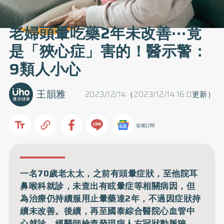
老婦頭暈吃藥2年未改善⋯竟
是「狹心症」害的！醫示警：
9類人小心
王韻雅
2023/12/14（2023/12/14 16:0更新）
追蹤訂閱
一名70歲老太太，之前有頭暈症狀，至他院耳
鼻喉科就診，未查出有眩暈症等相關病因，但
為治療仍持續服用止暈藥達2年，不過因症狀持
續未改善。後續，再至國泰綜合醫院心血管中
心就診，經醫師檢查發現病人右冠狀動脈狹