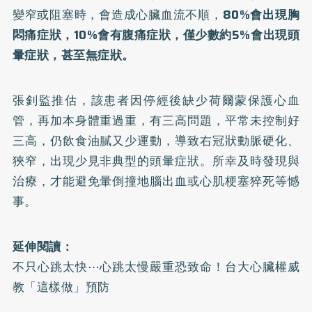
變窄或阻塞時，會造成心臟血流不順，
80%會出現胸
悶痛症狀，10%會有腹痛症狀，僅少數約5%會出現頭
暈症狀，甚至無症狀。
張釗監推估，該患者因停經後缺少荷爾蒙保護心血
管，再加本身體重過重，有三高問題，平常未控制好
三高，仍飲食油膩又少運動，導致右冠狀動脈硬化、
狹窄，出現少見非典型的頭暈症狀。所幸及時發現與
治療，才能避免暈倒撞地腦出血或心肌梗塞猝死等憾
事。
延伸閱讀：
不只心跳太快⋯心跳太慢嚴重恐致命！台大心臟權威
教「這樣做」預防