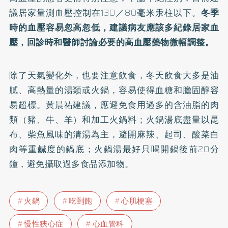
議居家量測血壓控制在130／80毫米汞柱以下。
冬季
時的血壓容易忽高忽低，建議病友應該多紀錄居家血
壓，回診時和醫師討論必要的高血壓藥物微幅調整。
除了天氣變化外，也要注意飲食，冬天飲食大多是油
膩、高熱量的湯類或火鍋，容易使得血糖和膽固醇容
易超標。黃晨祐建議，應避免食用過多的含油脂的肉
類（豬、牛、羊）和加工火鍋料；火鍋湯底盡量以昆
布、柴魚風味的清湯為主，避開麻辣、起司、酸菜白
肉等重鹹度的鍋底；火鍋湯最好只喝開鍋後前20分
鐘，避免攝取過多食品添加物。
火鍋
吃到飽
心肌梗塞
慢性狹心症
心血管科