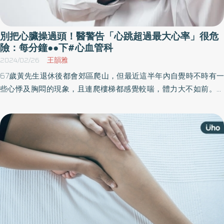
別把心臟操過頭！醫警告「心跳超過最大心率」很危
險：每分鐘●●下#心血管科
2024/02/26
王韻雅
67歲黃先生退休後都會郊區爬山，但最近這半年內自覺時不時有一
些心悸及胸悶的現象，且連爬樓梯都感覺較喘，體力大不如前。原
以為是年紀大的正常表現，於是拖了一段時間才來醫院檢查，結果
卻發現心臟功能約莫只剩正常人的二分之一，左心室收縮分率僅剩
30%，診斷為「心臟衰竭」。