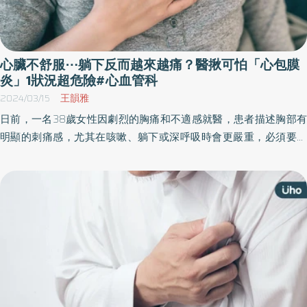
心臟不舒服⋯躺下反而越來越痛？醫揪可怕「心包膜
炎」1狀況超危險#心血管科
2024/03/15
王韻雅
日前，一名38歲女性因劇烈的胸痛和不適感就醫，患者描述胸部有
明顯的刺痛感，尤其在咳嗽、躺下或深呼吸時會更嚴重，必須要坐
起或向前傾時，疼痛才會有所緩解。病患還提到了一些其他的症
狀，包括疲勞、輕微發燒和呼吸急促，尤其嘗試躺下時會感到明顯
呼吸急促。後續，在急診抽血檢查沒有明顯的心肌酵素異常，不像
典型的心肌梗塞，經過初步診斷為「心包膜炎」。