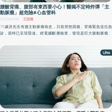
腰酸背痛、腹部有東西要小心！醫揭不定時炸彈「主
動脈瘤」超危險#心血管科
2023/03/30
王韻雅
79歲洪先生有腹主動脈瘤病史，日前突然因腹、背痛緊急送往急
診，當時已呈現昏迷。經電腦斷層檢查，發現是巨大腹動脈瘤引
起，而且在5年內長大至9公分，已達到隨時會破裂的臨界值。所幸
醫師透過「血管腔內覆膜支架置放微創手術」搶回一命，目前已恢
復正常生活。