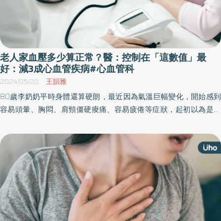
老人家血壓多少算正常？醫：控制在「這數值」最
好：減3成心血管疾病#心血管科
2024/05/20
王韻雅
80歲李奶奶平時身體還算硬朗，最近因為氣溫巨幅變化，開始感到
容易頭暈、胸悶、肩頸僵硬痠痛、容易疲倦等症狀，起初以為是感
冒，然而在服藥後依舊未見改善，某天甚至在家中昏倒，家人驚覺
事態不對，緊急送醫治療。就醫時發現李奶奶血壓飆破200／120毫
米汞柱，且檢查發現高血壓同時誘發中風及心肌梗塞發作⋯⋯