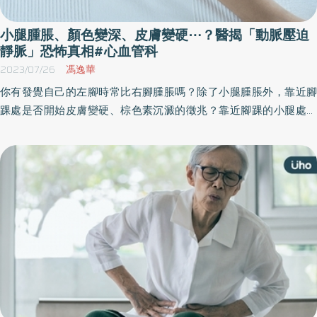
小腿腫脹、顏色變深、皮膚變硬⋯？醫揭「動脈壓迫
靜脈」恐怖真相#心血管科
2023/07/26
馮逸華
你有發覺自己的左腳時常比右腳腫脹嗎？除了小腿腫脹外，靠近腳
踝處是否開始皮膚變硬、棕色素沉澱的徵兆？靠近腳踝的小腿處，
是否出現嚴重程度不一的潰瘍傷口？若出現這些情形，醫師提醒，
小心是罹患了「髂靜脈壓迫症候群」。