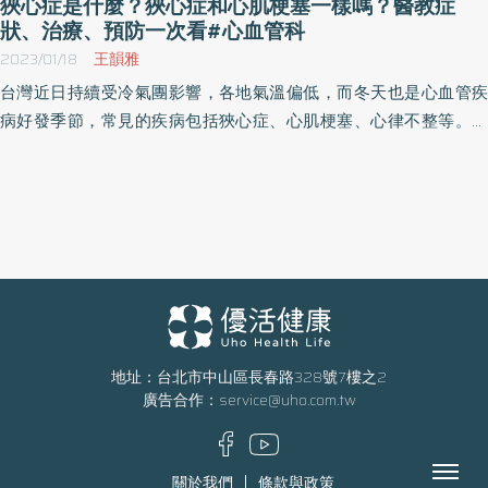
狹心症是什麼？狹心症和心肌梗塞一樣嗎？醫教症
狀、治療、預防一次看#心血管科
2023/01/18
王韻雅
台灣近日持續受冷氣團影響，各地氣溫偏低，而冬天也是心血管疾
病好發季節，常見的疾病包括狹心症、心肌梗塞、心律不整等。其
中「狹心症」引起的胸悶，大多在活動量增加、情緒激動時易發
生，在休息後胸悶的症狀會漸漸改善；但是一旦出現持續性胸悶、
呼吸困難、單側突發無力、口齒不清等症狀時，一定要及早就醫，
預防猝死意外。
地址：台北市中山區長春路328號7樓之2
廣告合作：
service@uho.com.tw
Menu
關於我們
條款與政策