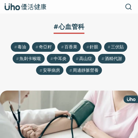
#心血管科
毒油
奇亞籽
百香果
針眼
三伏貼
魚刺卡喉嚨
中耳炎
高山症
酒精代謝
安寧病房
周邊靜脈營養