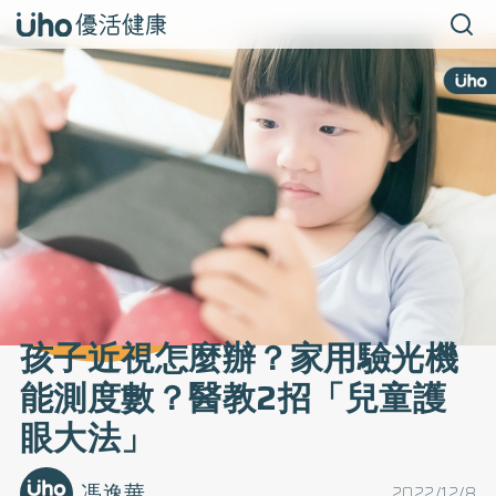
孩子近視怎麼辦？家用驗光機
能測度數？醫教2招「兒童護
眼大法」
馮逸華
2022/12/8