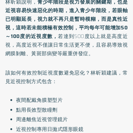
林昕穎說明，
青少年階段是視力發展的關鍵期，也是
近視容易快速惡化的時期，進入青少年階段，若眼軸
已明顯延長，視力就不再只是暫時模糊，而是真性近
視，這時若未能積極有效控制，平均每年可能增加50
～100度的近視度數，
若達到500度以上就是高度近
視，高度近視不僅讓日常生活更不便，且容易導致視
網膜剝離、黃斑部病變等嚴重併發症。
該如何有效控制近視度數避免惡化？林昕穎建議，常
見
近視控制
方式包含：
夜間配戴角膜塑型片
點用長效型散瞳劑
周邊離焦近視管理鏡片
近視控制專用日拋式隱形眼鏡