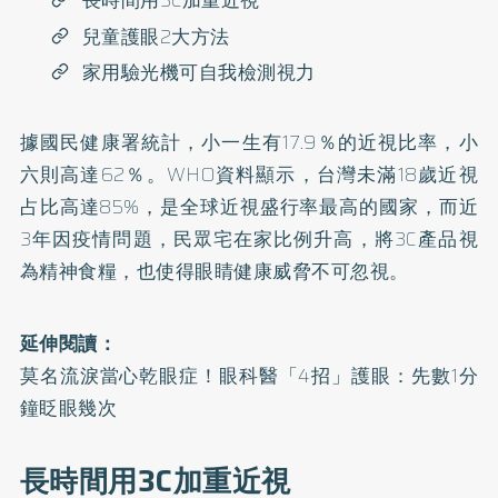
長時間用3C加重近視
兒童護眼2大方法
家用驗光機可自我檢測視力
據國民健康署統計，小一生有17.9％的近視比率，小
六則高達62％。WHO資料顯示，台灣未滿18歲近視
占比高達85%，是全球近視盛行率最高的國家，而近
3年因疫情問題，民眾宅在家比例升高，將3C產品視
為精神食糧，也使得眼睛健康威脅不可忽視。
延伸閱讀：
莫名流淚當心乾眼症！眼科醫「4招」護眼：先數1分
鐘眨眼幾次
長時間用3C加重近視