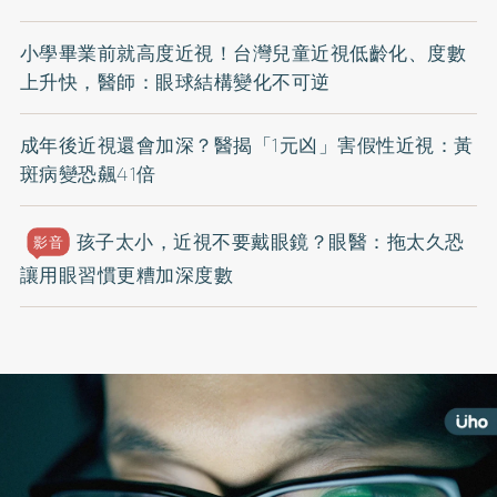
小學畢業前就高度近視！台灣兒童近視低齡化、度數
上升快，醫師：眼球結構變化不可逆
成年後近視還會加深？醫揭「1元凶」害假性近視：黃
斑病變恐飆41倍
孩子太小，近視不要戴眼鏡？眼醫：拖太久恐
影音
讓用眼習慣更糟加深度數