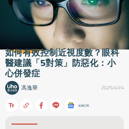
如何有效控制近視度數？眼科
醫建議「5對策」防惡化：小
心併發症
馮逸華
2025/4/24
追蹤訂閱