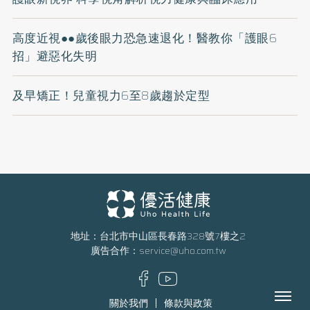
高度近視●●歲後眼力恐急速退化！醫教你「護眼6
招」避惡化失明
及早矯正！兒童視力6至8歲趨於定型
地址：台北市中山區長春路328號7樓之2
廣告合作：
service@uho.com.tw
Menu
關於我們
條款與政策