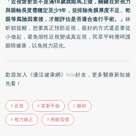
「近視雷射並不是滿18歲就能馬上做，關鍵在於視力
與眼軸長度需穩定至少1年，並排除角膜厚度不足、乾
眼等風險因素後，才能評估是否適合進行手術。」
林
昕穎提醒，想要真正預防近視，最好的方式還是要從
小做起，避免假性近視變成真近視，民眾平時應呵護
眼睛健康，以免視力惡化。
歡迎加入
《優活健康網》line好友
，更多醫療新知搶
先看！
近視
雷射手術
眼科
視力矯正
用眼習慣