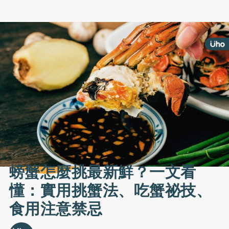
螃蟹怎麼挑最新鮮？一文看
懂：實用挑蟹法、吃蟹祕技、
食用注意禁忌