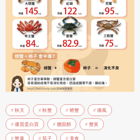
秋天
秋蟹
螃蟹
痛風
優質蛋白質
膽固醇
蟹黃
蟹膏
茄子
美食