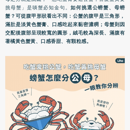
挑母蟹」是啖蟹必知金句。
如何挑選公螃蟹、母螃
蟹？可從腹甲形狀看出不同：公蟹的腹甲是三角形，
滿肚是淡黃色蟹膏、口感吃起來黏密濃稠；母蟹則因
交配後腹部呈現較寬的圓形，絨毛較為深長、滿腹有
著橘黃色蟹黃、口感香甜、有顆粒感。