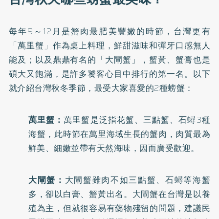
每年9～12月是蟹肉最肥美豐嫩的時節，台灣更有
「萬里蟹」作為桌上料理，鮮甜滋味和彈牙口感無人
能及；以及鼎鼎有名的「大閘蟹」，蟹黃、蟹膏也是
碩大又飽滿，是許多饕客心目中排行的第一名。以下
就介紹台灣秋冬季節，最受大家喜愛的2種螃蟹：
萬里蟹：
萬里蟹是泛指花蟹、三點蟹、石蟳3種
海蟹，此時節在萬里海域生長的蟹肉，肉質最為
鮮美、細嫩並帶有天然海味，因而廣受歡迎。
大閘蟹：
大閘蟹雖肉不如三點蟹、石蟳等海蟹
多，卻以白膏、蟹黃出名。大閘蟹在台灣是以養
殖為主，但就很容易有藥物殘留的問題，建議民