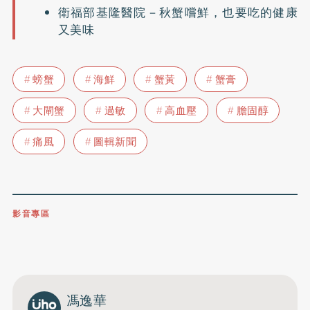
衛福部基隆醫院－秋蟹嚐鮮，也要吃的健康
又美味
螃蟹
海鮮
蟹黃
蟹膏
大閘蟹
過敏
高血壓
膽固醇
痛風
圖輯新聞
影音專區
0809-091-257
立即撥打服務專線
開啟聲音
馮逸華