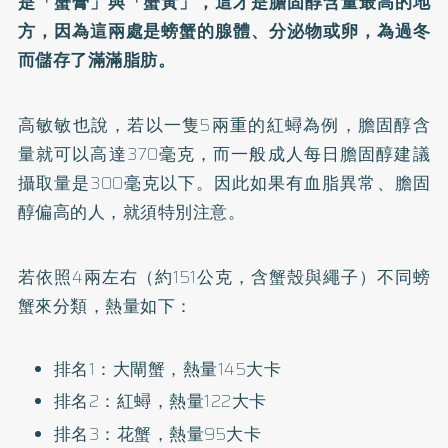
是「蟹膏」與「蟹黃」，這才是膽固醇含量最高的地
方，因為這兩處是螃蟹的腺體、分泌物或卵，為過冬
而儲存了滿滿脂肪。
高敏敏也說，若以一隻5兩重的紅蟳為例，膽固醇含
量就可以高達370毫克，而一般成人每日膽固醇建議
攝取量是300毫克以下。因此如果有血脂異常、膽固
醇偏高的人，就須特別注意。
若依照4兩左右（約151公克，含蟹殼與繩子）不同螃
蟹來分類，熱量如下：
排名1：大閘蟹，熱量145大卡
排名2：紅蟳，熱量122大卡
排名3：花蟹，熱量95大卡