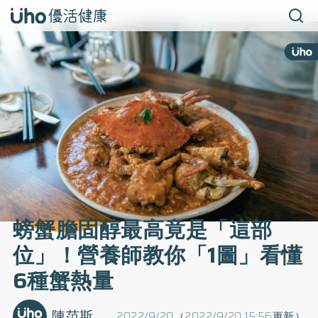
螃蟹膽固醇最高竟是「這部
位」！營養師教你「1圖」看懂
6種蟹熱量
陳范斯
2022/9/20（2022/9/20 15:56更新）